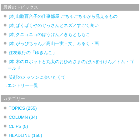
最近のトピックス
[本]山脇百合子の仕事部屋 ごちゃごちゃから見えるもの
[本]ぱくぱくやのぐっさんとネズ／すごく良い
[本]クニョニョのぼうけん／きもとももこ
[本]がっぴちゃん／高山一実・文、みるく・画
住友銀行の「ゆきんこ」
[本]木のロボットと丸太のおひめさまのだいぼうけん／トム・ゴ
ールド
笑顔のメッソンに会いたくて
→
エントリー一覧
カテゴリー
TOPICS
(255)
COLUMN
(34)
CLIPS
(5)
HEADLINE
(158)