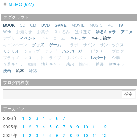
MEMO
(627)
タグクラウド
BOOK
CD
CM
DVD
GAME
MOVIE
MUSIC
PC
TV
Web
お知らせ
お菓子
きぐるみ
はりぼて
ゆるキャラ
アニメ
アプリ
イベント
キャラコラム
キャラ本
キャラ絵本
キャンペーン
グッズ
ゲーム
コラボ
サイン
サンエックス
サンリオ
ショップ
テレビ
ハンバーガー
ピクサー
ブログ
プライズ
マスコット
ライブ
リバイバル
レポート
企業
企業キャラ
動画
地方キャラ
感想
懐かし
携帯
新キャラ
漫画
絵本
雑誌
ブログ内検索
アーカイブ
2026
1
2
3
4
5
6
7
2025
1
2
3
4
5
6
7
8
9
10
11
12
2024
1
2
3
4
5
6
7
8
9
10
11
12