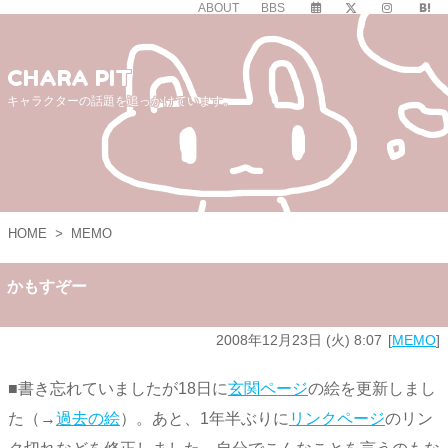
ABOUT
BBS
CHARA PIT
キャラクターの話題を追っかけています。
HOME
>
MEMO
かもすぞー
2008年12月23日 (火) 8:07
MEMO
■書き忘れていましたが18日に
玄関ページ
の絵を更新しまし
た（→
過去の絵
）。あと、1年半ぶりに
リンクページ
のリン