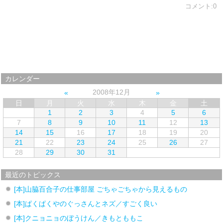
コメント:0
カレンダー
2008年12月
日
月
火
水
木
金
土
1
2
3
4
5
6
7
8
9
10
11
12
13
14
15
16
17
18
19
20
21
22
23
24
25
26
27
28
29
30
31
最近のトピックス
[本]山脇百合子の仕事部屋 ごちゃごちゃから見えるもの
[本]ぱくぱくやのぐっさんとネズ／すごく良い
[本]クニョニョのぼうけん／きもとももこ