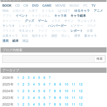
BOOK
CD
CM
DVD
GAME
MOVIE
MUSIC
PC
TV
Web
お知らせ
お菓子
きぐるみ
はりぼて
ゆるキャラ
アニメ
アプリ
イベント
キャラコラム
キャラ本
キャラ絵本
キャンペーン
グッズ
ゲーム
コラボ
サイン
サンエックス
サンリオ
ショップ
テレビ
ハンバーガー
ピクサー
ブログ
プライズ
マスコット
ライブ
リバイバル
レポート
企業
企業キャラ
動画
地方キャラ
感想
懐かし
携帯
新キャラ
漫画
絵本
雑誌
ブログ内検索
アーカイブ
2026
1
2
3
4
5
6
7
2025
1
2
3
4
5
6
7
8
9
10
11
12
2024
1
2
3
4
5
6
7
8
9
10
11
12
2023
1
2
3
4
5
6
7
8
9
10
11
12
2022
1
2
3
4
5
6
7
8
9
10
11
12