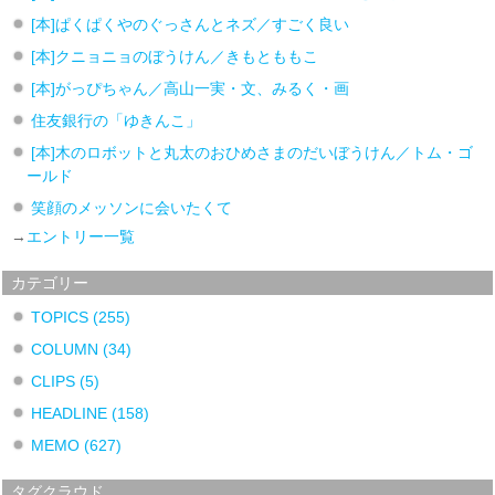
[本]ぱくぱくやのぐっさんとネズ／すごく良い
[本]クニョニョのぼうけん／きもとももこ
[本]がっぴちゃん／高山一実・文、みるく・画
住友銀行の「ゆきんこ」
[本]木のロボットと丸太のおひめさまのだいぼうけん／トム・ゴ
ールド
笑顔のメッソンに会いたくて
→
エントリー一覧
カテゴリー
TOPICS
(255)
COLUMN
(34)
CLIPS
(5)
HEADLINE
(158)
MEMO
(627)
タグクラウド