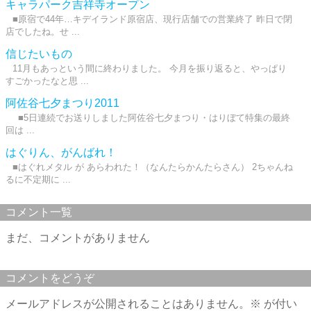
キャラパーク吉祥寺オープン
■原宿で44年…キデイランド原宿店、現行店舗での営業終了 昨日で閉
店でしたね。せ ...
信じたいもの
11月もあっという間に終わりました。 今月を振り返ると、やっぱり
すごかったなと思 ...
阿佐谷七夕まつり2011
■5日連続でお送りしました阿佐谷七夕まつり・はりぼて特集の最終
回は ...
はぐりん、がんばれ！
■はぐれメタル が あらわれた！（なんたらかんたらさん） 2ちゃんね
るに不定期に ...
コメント一覧
まだ、コメントがありません
コメントをどうぞ
メールアドレスが公開されることはありません。
※
が付い