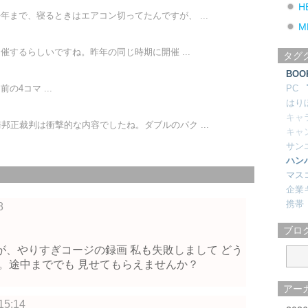
H
年まで、寝るときはエアコン切ってたんですが、 ...
M
開催するらしいですね。昨年の同じ時期に開催 ...
タグ
BOO
4コマ ...
PC
はり
キャ
邦正裁判は衝撃的な内容でしたね。ダブルのパク ...
キャ
サン
ハン
マス
企業
携帯
8
ブロ
、やりすぎコージの録画 私も失敗しまして どう
。途中まででも 見せてもらえませんか？
アー
5:14