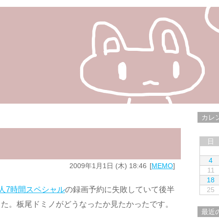
カレ
日
4
2009年1月1日 (木) 18:46
MEMO
11
18
人7時間スペシャル
の録画予約に失敗していて後半
25
した。板尾ドミノがどうなったか見たかったです。
最近