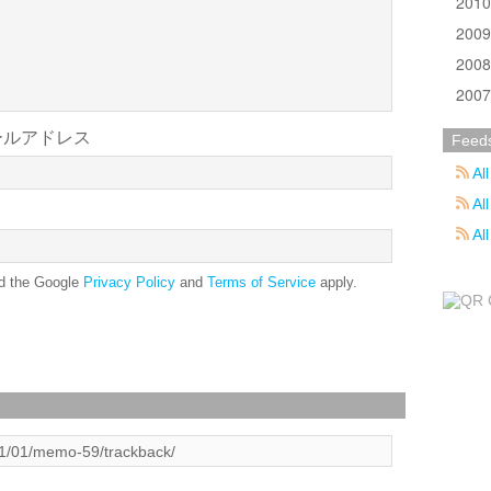
201
200
200
200
ールアドレス
Feed
All
All
Al
nd the Google
Privacy Policy
and
Terms of Service
apply.