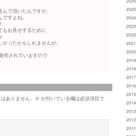
202
202
込んで頂いたんですが、
202
んですよね。
！
202
てもお見せするために
202
か
202
しかったかもしれませんが。
202
て発売されていますので
201
201
201
201
201
とはありません。
※
が付いている欄は必須項目で
201
201
201
201