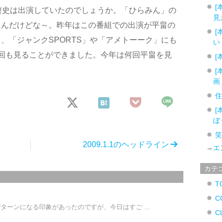
[
平畠啓史は出演していたのでしょうか。「ひらみん」の
見
たんだけどな～。昨年はこの番組での出演が平畠の
[
、「ジャンクSPORTS」や「アメトーーク」にも
い
回も見ることができました。今年は何回平畠を見
[
。
[
画
[
ぼ
2009.1.1のヘッドライン
→
エ
カテ
T
C
ターンになる印象があったのですが、今日はすご ...
C