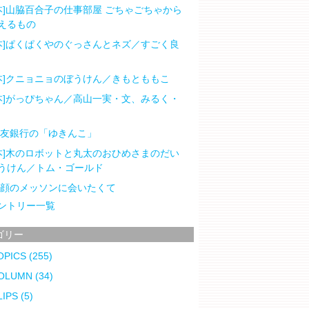
本]山脇百合子の仕事部屋 ごちゃごちゃから
えるもの
本]ぱくぱくやのぐっさんとネズ／すごく良
本]クニョニョのぼうけん／きもとももこ
本]がっぴちゃん／高山一実・文、みるく・
住友銀行の「ゆきんこ」
本]木のロボットと丸太のおひめさまのだい
うけん／トム・ゴールド
笑顔のメッソンに会いたくて
ントリー一覧
ゴリー
OPICS
(255)
OLUMN
(34)
LIPS
(5)