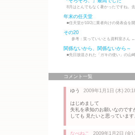
『そろそろ、』最高でした
8月はとんでもなく暑かったですね。去
年末の任天堂
■任天堂が10/2に業者向けの発表会を
その20
参考：笑っていいとも資料室さん ←前の
関係ないから、関係ないから～
■先日放送された「ガキの使い」の山崎
コメント一覧
ゆう
2009年1月1日 (木) 20:1
はじめまして
失礼を承知のお願いなのですが
しても 見たいと思っています
なべねこ
2009年1月2日 (金) 1