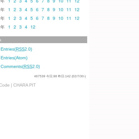
0
1
2
3
4
5
6
7
8
9
10
11
12
9
1
2
3
4
5
6
7
8
9
10
11
12
8
1
2
3
4
5
6
7
8
9
10
11
12
7
1
2
3
4
12
s
 Entries(
RSS
2.0)
 Entries(Atom)
l Comments(
RSS
2.0)
467539
今日:
98
昨日:
142
(02/7/30-)