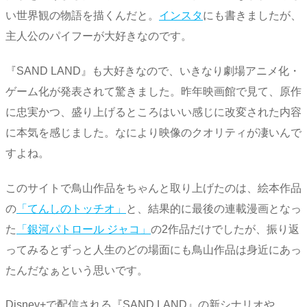
い世界観の物語を描くんだと。
インスタ
にも書きましたが、
主人公のパイフーが大好きなのです。
『SAND LAND』も大好きなので、いきなり劇場アニメ化・
ゲーム化が発表されて驚きました。昨年映画館で見て、原作
に忠実かつ、盛り上げるところはいい感じに改変された内容
に本気を感じました。なにより映像のクオリティが凄いんで
すよね。
このサイトで鳥山作品をちゃんと取り上げたのは、絵本作品
の
「てんしのトッチオ」
と、結果的に最後の連載漫画となっ
た
「銀河パトロール ジャコ」
の2作品だけでしたが、振り返
ってみるとずっと人生のどの場面にも鳥山作品は身近にあっ
たんだなぁという思いです。
Disney+で配信される『SAND LAND』の新シナリオや、