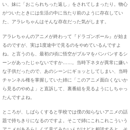
い、妹に「おこられちった返し」をされてしまったり。物心
がついたときには生活の中に当たり前のように存在してい
た、アラレちゃんはそんな存在だった気がします。
アラレちゃんのアニメが終わって『ドラゴンボール』が始ま
るのですが、実は1度途中で見るのをやめているんですよ
ね。と言うのも、最初の頃に悟空がブルマをパンパンするシ
ーンがあったじゃないですか……。当時下ネタが異常に嫌い
な子供だったので、あのシーンにギョッとしてしまい、当時
チャンネル権を掌握していた姉に「このアニメ面白くないか
ら見るのやめよ」と直訴して、裏番組を見るようにしちゃっ
たんですよね。
ところが、しばらくすると学校では僕の知らないアニメの話
題で持ちきりになるのですよ。そこで姉にこれこれこういう
アニメがあるらしくて見てみたいんだけどと相談すると、そ