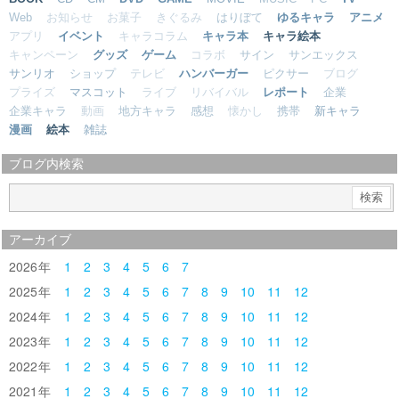
Web
お知らせ
お菓子
きぐるみ
はりぼて
ゆるキャラ
アニメ
アプリ
イベント
キャラコラム
キャラ本
キャラ絵本
キャンペーン
グッズ
ゲーム
コラボ
サイン
サンエックス
サンリオ
ショップ
テレビ
ハンバーガー
ピクサー
ブログ
プライズ
マスコット
ライブ
リバイバル
レポート
企業
企業キャラ
動画
地方キャラ
感想
懐かし
携帯
新キャラ
漫画
絵本
雑誌
ブログ内検索
アーカイブ
2026
1
2
3
4
5
6
7
2025
1
2
3
4
5
6
7
8
9
10
11
12
2024
1
2
3
4
5
6
7
8
9
10
11
12
2023
1
2
3
4
5
6
7
8
9
10
11
12
2022
1
2
3
4
5
6
7
8
9
10
11
12
2021
1
2
3
4
5
6
7
8
9
10
11
12