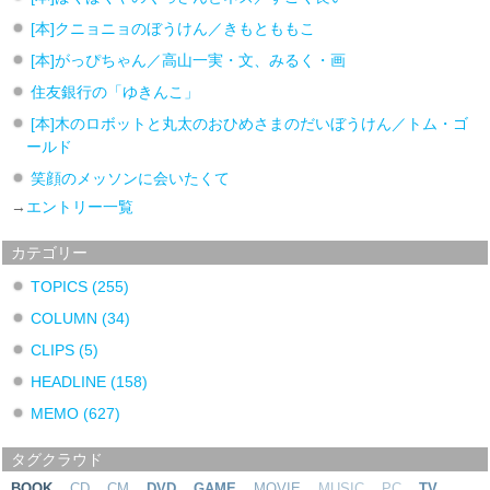
[本]クニョニョのぼうけん／きもとももこ
[本]がっぴちゃん／高山一実・文、みるく・画
住友銀行の「ゆきんこ」
[本]木のロボットと丸太のおひめさまのだいぼうけん／トム・ゴ
ールド
笑顔のメッソンに会いたくて
→
エントリー一覧
カテゴリー
TOPICS
(255)
COLUMN
(34)
CLIPS
(5)
HEADLINE
(158)
MEMO
(627)
タグクラウド
BOOK
CD
CM
DVD
GAME
MOVIE
MUSIC
PC
TV