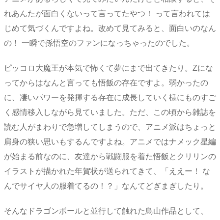
れあんたが面白くないって言ってたやつ！ って言われては
じめて気づくんですよね。改めて見てみると、面白いのなん
の！ 一瞬で孫悟空のファンになっちゃったのでした。
ピッコロ大魔王が本気で怖くて夢にまで出てきたり。Zにな
ってからはなんと言っても悟飯の存在ですよ。弱かったの
に、凄いパワーを発揮する存在に成長していく様にものすご
く感情移入しながら見ていました。ただ、この頃から雑誌を
読む人がまわりで急増してしまうので、アニメ派はちょっと
肩身の狭い思いもするんですよね。アニメではナメック星編
が始まる前なのに、友達から戦闘服を着た悟飯とクリリンの
イラストが描かれた年賀状が送られてきて、「ええー！ な
んでサイヤ人の服着てるの！？」なんてどぎまぎしたり。
そんなドラゴンボールと並行して触れた鳥山作品として、