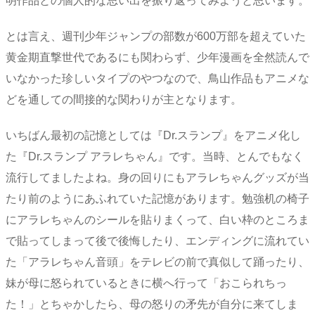
明作品との個人的な思い出を振り返ってみようと思います。
とは言え、週刊少年ジャンプの部数が600万部を超えていた
黄金期直撃世代であるにも関わらず、少年漫画を全然読んで
いなかった珍しいタイプのやつなので、鳥山作品もアニメな
どを通しての間接的な関わりが主となります。
いちばん最初の記憶としては『Dr.スランプ』をアニメ化し
た『Dr.スランプ アラレちゃん』です。当時、とんでもなく
流行してましたよね。身の回りにもアラレちゃんグッズが当
たり前のようにあふれていた記憶があります。勉強机の椅子
にアラレちゃんのシールを貼りまくって、白い枠のところま
で貼ってしまって後で後悔したり、エンディングに流れてい
た「アラレちゃん音頭」をテレビの前で真似して踊ったり、
妹が母に怒られているときに横へ行って「おこられちっ
た！」とちゃかしたら、母の怒りの矛先が自分に来てしま