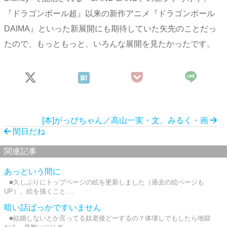
『ドラゴンボール超』以来の新作アニメ『ドラゴンボール
DAIMA』といった新展開にも期待していた矢先のことだっ
たので、もっともっと、いろんな展開を見たかったです。
[本]がっぴちゃん／高山一実・文、みるく・画
閏日だね
関連記事
あっという間に
■久しぶりにトップページの絵を更新しました（過去の絵ページも
UP）。絵を描くこと ...
暗い話ばっかですいません
■結婚しないとか言ってる奴老後どーするの？体壊しでもしたら地獄