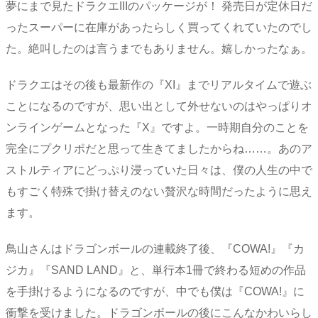
夢にまで見たドラクエIIIのパッケージが！ 発売日が定休日だ
ったスーパーに在庫があったらしく買ってくれていたのでし
た。絶叫したのは言うまでもありません。嬉しかったなぁ。
ドラクエはその後も最新作の『XI』までリアルタイムで遊ぶ
ことになるのですが、思い出として外せないのはやっぱりオ
ンラインゲームとなった『X』ですよ。一時期自分のことを
完全にプクリポだと思って生きてましたからね……。あのア
ストルティアにどっぷり浸っていた日々は、僕の人生の中で
もすごく特殊で掛け替えのない贅沢な時間だったように思え
ます。
鳥山さんはドラゴンボールの連載終了後、『COWA!』『カ
ジカ』『SAND LAND』と、単行本1冊で終わる短めの作品
を手掛けるようになるのですが、中でも僕は『COWA!』に
衝撃を受けました。ドラゴンボールの後にこんなかわいらし