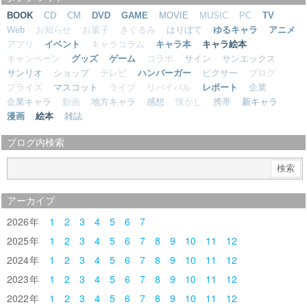
BOOK
CD
CM
DVD
GAME
MOVIE
MUSIC
PC
TV
Web
お知らせ
お菓子
きぐるみ
はりぼて
ゆるキャラ
アニメ
アプリ
イベント
キャラコラム
キャラ本
キャラ絵本
キャンペーン
グッズ
ゲーム
コラボ
サイン
サンエックス
サンリオ
ショップ
テレビ
ハンバーガー
ピクサー
ブログ
プライズ
マスコット
ライブ
リバイバル
レポート
企業
企業キャラ
動画
地方キャラ
感想
懐かし
携帯
新キャラ
漫画
絵本
雑誌
ブログ内検索
アーカイブ
2026
1
2
3
4
5
6
7
2025
1
2
3
4
5
6
7
8
9
10
11
12
2024
1
2
3
4
5
6
7
8
9
10
11
12
2023
1
2
3
4
5
6
7
8
9
10
11
12
2022
1
2
3
4
5
6
7
8
9
10
11
12