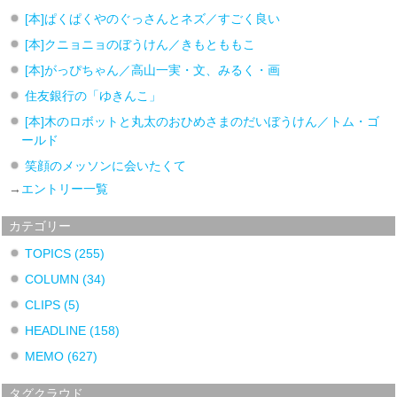
[本]ぱくぱくやのぐっさんとネズ／すごく良い
[本]クニョニョのぼうけん／きもとももこ
[本]がっぴちゃん／高山一実・文、みるく・画
住友銀行の「ゆきんこ」
[本]木のロボットと丸太のおひめさまのだいぼうけん／トム・ゴ
ールド
笑顔のメッソンに会いたくて
→
エントリー一覧
カテゴリー
TOPICS
(255)
COLUMN
(34)
CLIPS
(5)
HEADLINE
(158)
MEMO
(627)
タグクラウド