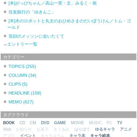
[本]がっぴちゃん／高山一実・文、みるく・画
住友銀行の「ゆきんこ」
[本]木のロボットと丸太のおひめさまのだいぼうけん／トム・ゴ
ールド
笑顔のメッソンに会いたくて
→
エントリー一覧
カテゴリー
TOPICS
(255)
COLUMN
(34)
CLIPS
(5)
HEADLINE
(158)
MEMO
(627)
タグクラウド
BOOK
CD
CM
DVD
GAME
MOVIE
MUSIC
PC
TV
Web
お知らせ
お菓子
きぐるみ
はりぼて
ゆるキャラ
アニメ
アプリ
イベント
キャラコラム
キャラ本
キャラ絵本