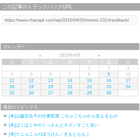
この記事のトラックバックURL
カレンダー
2010年4月
日
月
火
水
木
金
土
1
2
3
4
5
6
7
8
9
10
11
12
13
14
15
16
17
18
19
20
21
22
23
24
25
26
27
28
29
30
最近のトピックス
[本]山脇百合子の仕事部屋 ごちゃごちゃから見えるもの
[本]ぱくぱくやのぐっさんとネズ／すごく良い
[本]クニョニョのぼうけん／きもとももこ