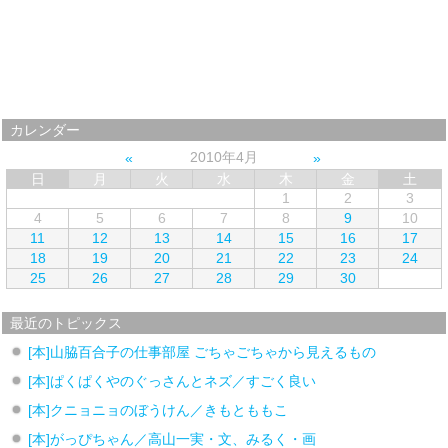
カレンダー
2010年4月
日
月
火
水
木
金
土
1
2
3
4
5
6
7
8
9
10
11
12
13
14
15
16
17
18
19
20
21
22
23
24
25
26
27
28
29
30
最近のトピックス
[本]山脇百合子の仕事部屋 ごちゃごちゃから見えるもの
[本]ぱくぱくやのぐっさんとネズ／すごく良い
[本]クニョニョのぼうけん／きもとももこ
[本]がっぴちゃん／高山一実・文、みるく・画