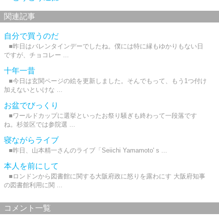
関連記事
自分で買うのだ
■昨日はバレンタインデーでしたね。僕には特に縁もゆかりもない日
ですが、チョコレー ...
十年一昔
■今日は玄関ページの絵を更新しました。そんでもって、もう1つ付け
加えないといけな ...
お盆でびっくり
■ワールドカップに選挙といったお祭り騒ぎも終わって一段落です
ね。杉並区では参院選 ...
寝ながらライブ
■昨日、山本精一さんのライブ「Seiichi Yamamoto' s ...
本人を前にして
■ロンドンから図書館に関する大阪府政に怒りを露わにす 大阪府知事
の図書館利用に関 ...
コメント一覧