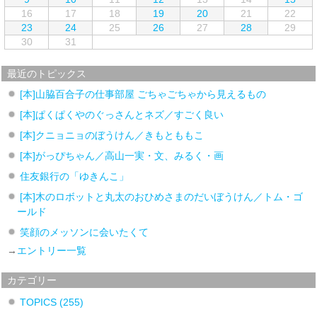
16
17
18
19
20
21
22
23
24
25
26
27
28
29
30
31
最近のトピックス
[本]山脇百合子の仕事部屋 ごちゃごちゃから見えるもの
[本]ぱくぱくやのぐっさんとネズ／すごく良い
[本]クニョニョのぼうけん／きもとももこ
[本]がっぴちゃん／高山一実・文、みるく・画
住友銀行の「ゆきんこ」
[本]木のロボットと丸太のおひめさまのだいぼうけん／トム・ゴ
ールド
笑顔のメッソンに会いたくて
→
エントリー一覧
カテゴリー
TOPICS
(255)