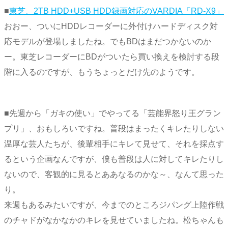
■
東芝、2TB HDD+USB HDD録画対応のVARDIA「RD-X9」
おおー、ついにHDDレコーダーに外付けハードディスク対
応モデルが登場しましたね。でもBDはまだつかないのか
ー。東芝レコーダーにBDがついたら買い換えを検討する段
階に入るのですが、もうちょっとだけ先のようです。
■先週から「ガキの使い」でやってる「芸能界怒り王グラン
プリ」、おもしろいですね。普段はまったくキレたりしない
温厚な芸人たちが、後輩相手にキレて見せて、それを採点す
るという企画なんですが、僕も普段は人に対してキレたりし
ないので、客観的に見るとああなるのかな～、なんて思った
り。
来週もあるみたいですが、今までのところジパング上陸作戦
のチャドがなかなかのキレを見せていましたね。松ちゃんも