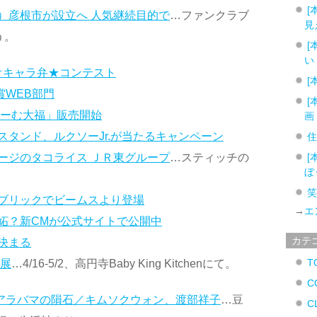
[
）彦根市が設立へ 人気継続目的で
…ファンクラブ
見
う。
[
い
リオキャラ弁★コンテスト
[
賞WEB部門
[
りーむ大福」販売開始
画
タンド、ルクソーJr.が当たるキャンペーン
ージのタコライス ＪＲ東グループ
…スティッチの
[
ぼ
ブリックでビームスより登場
→
エ
妬？新CMが公式サイトで公開中
カテ
決まる
T
」展
…4/16-5/2、高円寺Baby King Kitchenにて。
C
とアラバマの隕石／キムソクウォン、渡部祥子
…豆
C