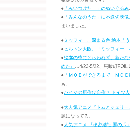
●
「みいつけた！」のぬいぐるみ
●
「みんなのうた」に不適切映像
まいました。
●
ミッフィー、深まる色 絵本「
●
ヒルトン大阪、「ミッフィー」
●
絵本の枠にとらわれず、新たな
めた』
…4/23-5/22、馬喰町FOI
●
「ＭＯＥができるまで」ＭＯＥ
ぁ。
●
ハイジの原作は盗作？ ドイツ
●
大人気アニメ『トムとジェリー』
麗になってる。
●
人気アニメ 『秘密結社 鷹の