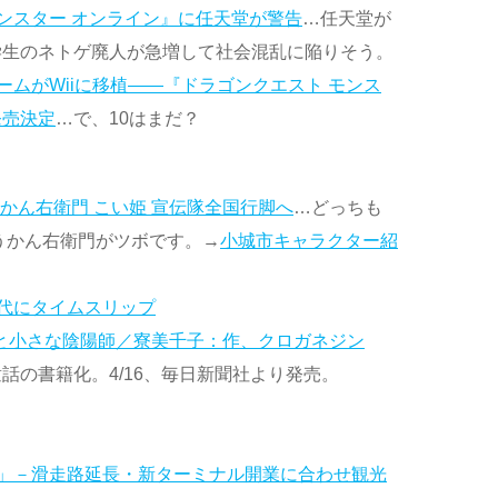
ンスター オンライン』に任天堂が警告
…任天堂が
学生のネトゲ廃人が急増して社会混乱に陥りそう。
ムがWiiに移植――『ドラゴンクエスト モンス
発売決定
…で、10はまだ？
かん右衛門 こい姫 宣伝隊全国行脚へ
…どっちも
うかん右衛門がツボです。→
小城市キャラクター紹
代にタイムスリップ
んと小さな陰陽師／寮美千子：作、クロガネジン
話の書籍化。4/16、毎日新聞社より発売。
」－滑走路延長・新ターミナル開業に合わせ観光