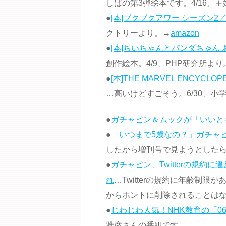
しばの第3弾絵本です。4/16、
●
[本]ブクブクアワー シーズン2
クトリーより。→
amazon
●
[本]ちいちゃんとパンダちゃん
創作絵本。4/9、PHP研究所より
●
[本]THE MARVEL ENCYC
…高いけどすごそう。6/30、
●
ガチャピン＆ムックが「いいと
●
「いつまで5歳なの？」ガチャ
したから増刊号で見ようとした
●
ガチャピン、Twitterの規
れ
…Twitterの規約に年齢制
からホントに削除されることは
●
じわじわ人気！NHK教育の「06
雅彦さんの番組です。