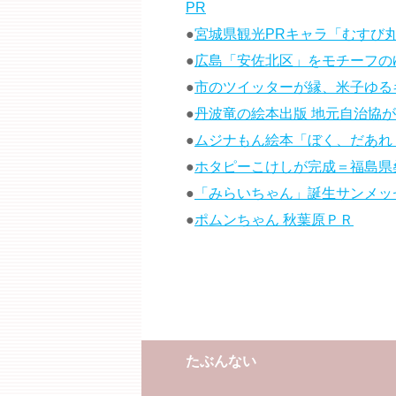
PR
●
宮城県観光PRキャラ「むすび
●
広島「安佐北区」をモチーフの
●
市のツイッターが縁、米子ゆる
●
丹波竜の絵本出版 地元自治協
●
ムジナもん絵本「ぼく、だあれ？
●
ホタピーこけしが完成＝福島県
●
「みらいちゃん」誕生サンメッ
●
ポムンちゃん 秋葉原ＰＲ
たぶんない