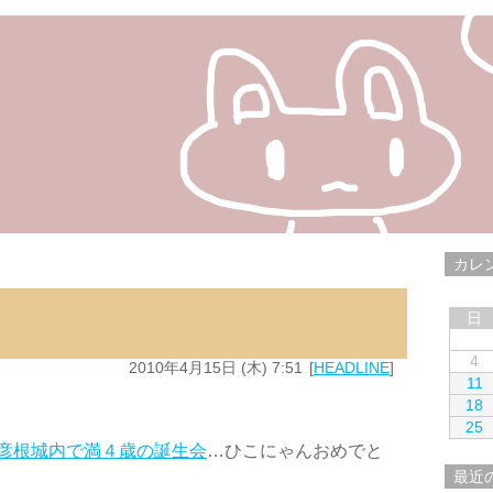
カレ
日
4
2010年4月15日 (木) 7:51
HEADLINE
11
18
25
彦根城内で満４歳の誕生会
…ひこにゃんおめでと
最近