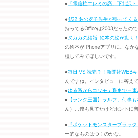
●
「電信柱エレミの恋」下北沢ト
●
4/22 あの冴子先生が帰ってくる!
持ってるOfficeは2003だった
●
ヌカカの結婚: 絵本の絵が動
の絵本がIPhoneアプリに。な
植してみてほしいです。
●
毎日 VS 読売？！新聞社WEB
んですね。インタビューに答え
●
ゆる系からコワモテ系まで – 
●
【ランク王国】ラルフ、何事も
ん）…僕も見てたけどホントに
●
『ポケットモンスターブラック
ー的なものはつくのかな。