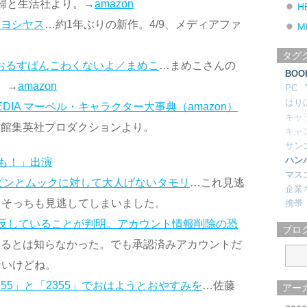
主婦と生活社より。→
amazon
H
／ヨシヤス
…約1年ぶりの新作。4/9、メディアファ
M
タグ
 おるすばんこわくないよ／まめこ
…まめこさんの
BOO
。→
amazon
PC
はり
LOPEDIA マーベル・キャラクター大事典（amazon）
キャ
小学館集英社プロダクションより。
キャ
サン
ハン
も！」出演
マス
ピンとムックに対して大人げないタモリ
…これ見逃
企業
らそっちも見逃してしまいました。
携帯
約に違反していることが判明。アカウント情報削除の恐
ブロ
限があるとは知らなかった。でも承認済みアカウントだ
ないけどね。
55」と「2355」でおはようとおやすみを
…佐藤
アー