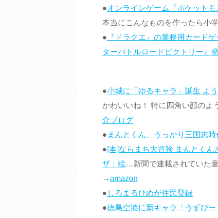
●
オンラインゲーム『ポケットモ
本当にこんなものを作ったら小
●
『ドラクエ』の業務用カードゲー
ターバトルロードビクトリー』
●
小城に「ゆるキャラ」誕生 よう
かわいいね！ 特に四角い顔のよ
介ブログ
●
まんとくん、うっかり三国志時
●
[本]ならまち大冒険 まんとく
ザ：絵
…新聞で連載されていた童
→
amazon
●
しろまるひめが住民登録
●
徳島空港に新キャラ「うずぴー