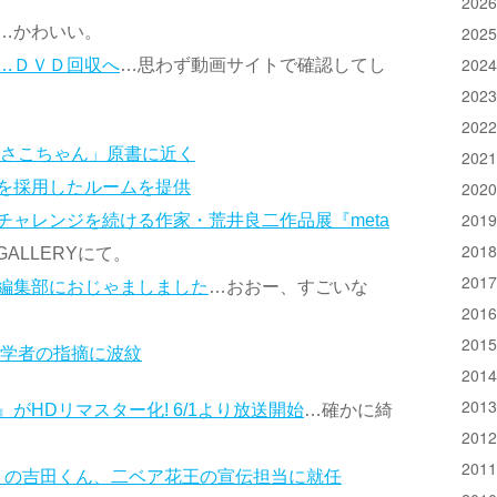
202
…かわいい。
202
202
…ＤＶＤ回収へ
…思わず動画サイトで確認してし
202
202
うさこちゃん」原書に近く
202
202
を採用したルームを提供
201
チャレンジを続ける作家・荒井良二作品展『meta
201
L GALLERYにて。
201
編集部におじゃましました
…おおー、すごいな
201
201
人学者の指摘に波紋
201
201
がHDリマスター化! 6/1より放送開始
…確かに綺
201
201
爪』の吉田くん、二ベア花王の宣伝担当に就任