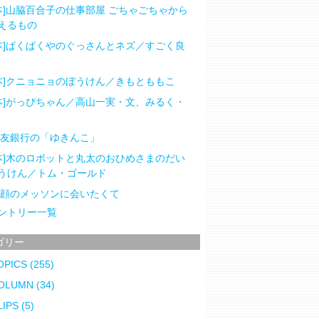
本]山脇百合子の仕事部屋 ごちゃごちゃから
えるもの
本]ぱくぱくやのぐっさんとネズ／すごく良
本]クニョニョのぼうけん／きもとももこ
本]がっぴちゃん／高山一実・文、みるく・
住友銀行の「ゆきんこ」
本]木のロボットと丸太のおひめさまのだい
うけん／トム・ゴールド
笑顔のメッソンに会いたくて
ントリー一覧
ゴリー
OPICS
(255)
OLUMN
(34)
LIPS
(5)