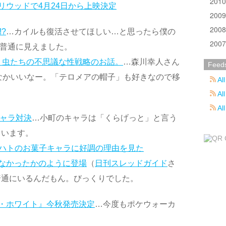
201
リウッドで4月24日から上映決定
200
200
?
…カイルも復活させてほしい…と思ったら僕の
200
ので普通に見えました。
く！虫たちの不思議な性戦略のお話。
…森川幸人さん
Feed
かなかいいなー。「テロメアの帽子」も好きなので移
All
All
Al
キャラ対決
…小町のキャラは「くらげっと」と言う
ています。
東ハトのお菓子キャラに好調の理由を見た
なかったかのように登場
（
日刊スレッドガイド
さ
普通にいるんだもん。びっくりでした。
・ホワイト』今秋発売決定
…今度もポケウォーカ