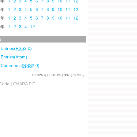
0
1
2
3
4
5
6
7
8
9
10
11
12
9
1
2
3
4
5
6
7
8
9
10
11
12
8
1
2
3
4
5
6
7
8
9
10
11
12
7
1
2
3
4
12
s
 Entries(
RSS
2.0)
 Entries(Atom)
l Comments(
RSS
2.0)
468326
今日:
548
昨日:
337
(02/7/30-)