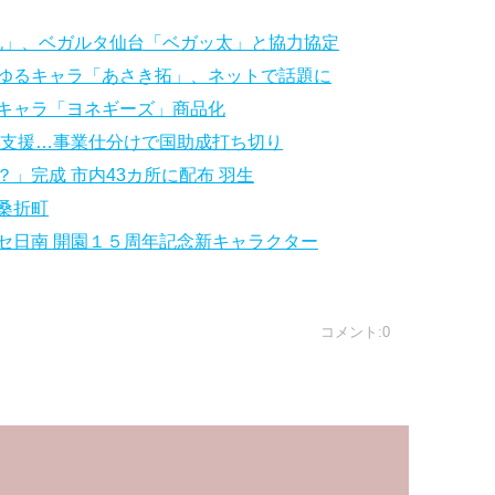
丸」、ベガルタ仙台「ベガッ太」と協力協定
ゆるキャラ「あさき拓」、ネットで話題に
キャラ「ヨネギーズ」商品化
が支援…事業仕分けで国助成打ち切り
」完成 市内43カ所に配布 羽生
桑折町
セ日南 開園１５周年記念新キャラクター
コメント:0