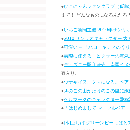
●
ひこにゃんファンクラブ（仮称
まで！ どんなものになるんだろ
●
いちご新聞主催 2010年サン
●
2010 サンリオキャラクター 大
●
可愛い～ 「ハローキティのく
●
実際に使える！ピクサーの電気ス
●
ディズニー駅弁発売、南国イメ
壺入り。
●
ウナギイヌ、クマになる。ベア
●
きのこの山がたけのこの里に嫉
●
ベルマークのキャラクター愛称
●
「はじめまして マーブルベア
●
[本]豆しば グリーンピーしば