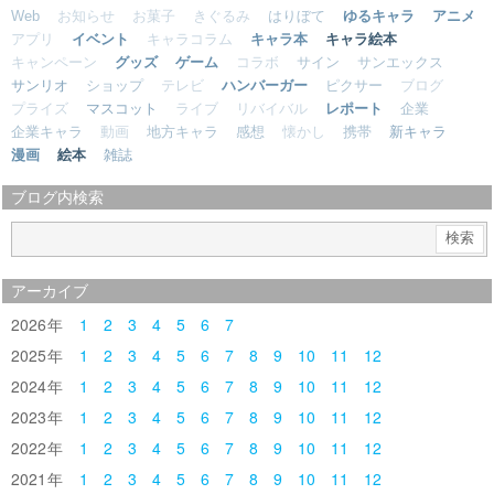
Web
お知らせ
お菓子
きぐるみ
はりぼて
ゆるキャラ
アニメ
アプリ
イベント
キャラコラム
キャラ本
キャラ絵本
キャンペーン
グッズ
ゲーム
コラボ
サイン
サンエックス
サンリオ
ショップ
テレビ
ハンバーガー
ピクサー
ブログ
プライズ
マスコット
ライブ
リバイバル
レポート
企業
企業キャラ
動画
地方キャラ
感想
懐かし
携帯
新キャラ
漫画
絵本
雑誌
ブログ内検索
アーカイブ
2026
1
2
3
4
5
6
7
2025
1
2
3
4
5
6
7
8
9
10
11
12
2024
1
2
3
4
5
6
7
8
9
10
11
12
2023
1
2
3
4
5
6
7
8
9
10
11
12
2022
1
2
3
4
5
6
7
8
9
10
11
12
2021
1
2
3
4
5
6
7
8
9
10
11
12