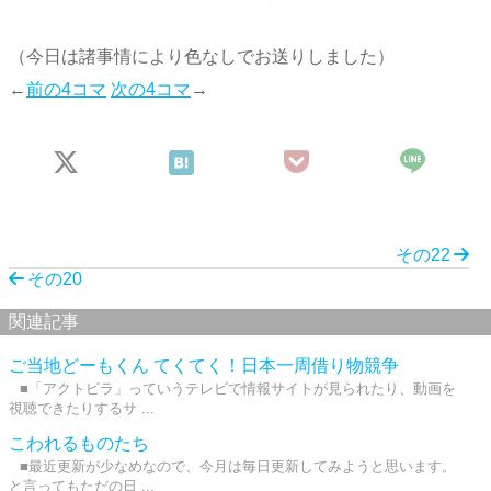
（今日は諸事情により色なしでお送りしました）
←
前の4コマ
次の4コマ
→
その22
その20
関連記事
ご当地どーもくん てくてく！日本一周借り物競争
■「アクトビラ」っていうテレビで情報サイトが見られたり、動画を
視聴できたりするサ ...
こわれるものたち
■最近更新が少なめなので、今月は毎日更新してみようと思います。
と言ってもただの日 ...