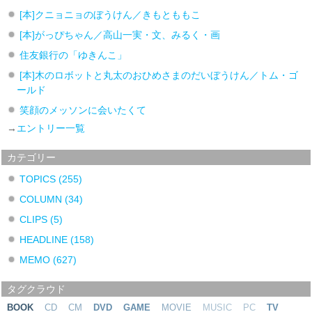
[本]クニョニョのぼうけん／きもとももこ
[本]がっぴちゃん／高山一実・文、みるく・画
住友銀行の「ゆきんこ」
[本]木のロボットと丸太のおひめさまのだいぼうけん／トム・ゴ
ールド
笑顔のメッソンに会いたくて
→
エントリー一覧
カテゴリー
TOPICS
(255)
COLUMN
(34)
CLIPS
(5)
HEADLINE
(158)
MEMO
(627)
タグクラウド
BOOK
CD
CM
DVD
GAME
MOVIE
MUSIC
PC
TV