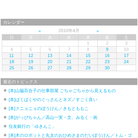
カレンダー
2010年4月
日
月
火
水
木
金
土
1
2
3
4
5
6
7
8
9
10
11
12
13
14
15
16
17
18
19
20
21
22
23
24
25
26
27
28
29
30
最近のトピックス
[本]山脇百合子の仕事部屋 ごちゃごちゃから見えるもの
[本]ぱくぱくやのぐっさんとネズ／すごく良い
[本]クニョニョのぼうけん／きもとももこ
[本]がっぴちゃん／高山一実・文、みるく・画
住友銀行の「ゆきんこ」
[本]木のロボットと丸太のおひめさまのだいぼうけん／トム・ゴ