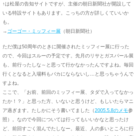
↑は松屋の告知サイトですが、主催の朝日新聞社が開設して
いる特設サイトもあります。こっちの方が詳しくていいか
も。
→
ゴーゴー・ミッフィー展
（朝日新聞社）
ただ僕は50周年のときに開催されたミッフィー展に行った
ので、今回はスルーの予定です。先月のリサとガスパール展
も、前行ったしな～と思って行かなかったんですよね。毎回
行くとなると入場料もバカにならないし…と思っちゃうんで
すよね。
ここで、「お前、前回のミッフィー展、タダで入ってなかっ
たか！？」と思った方、いないと思うけど、もしいたらマニ
ア過ぎます。たしかにそう書いてました（
2005.5.8のメモ
参
照）。なので今回については行ってもいいかなと思ったけ
ど、前回すごく混んでたしなー。最近、人の多いところに行