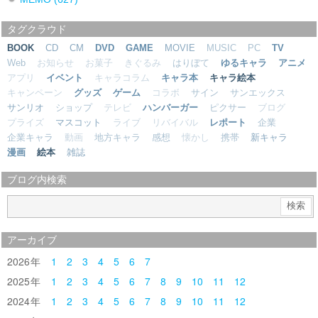
タグクラウド
BOOK
CD
CM
DVD
GAME
MOVIE
MUSIC
PC
TV
Web
お知らせ
お菓子
きぐるみ
はりぼて
ゆるキャラ
アニメ
アプリ
イベント
キャラコラム
キャラ本
キャラ絵本
キャンペーン
グッズ
ゲーム
コラボ
サイン
サンエックス
サンリオ
ショップ
テレビ
ハンバーガー
ピクサー
ブログ
プライズ
マスコット
ライブ
リバイバル
レポート
企業
企業キャラ
動画
地方キャラ
感想
懐かし
携帯
新キャラ
漫画
絵本
雑誌
ブログ内検索
アーカイブ
2026
1
2
3
4
5
6
7
2025
1
2
3
4
5
6
7
8
9
10
11
12
2024
1
2
3
4
5
6
7
8
9
10
11
12