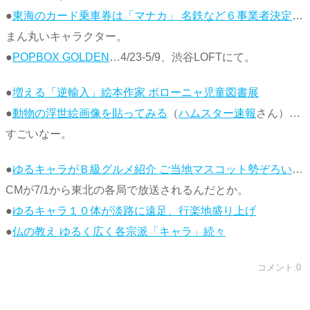
●
東海のカード乗車券は「マナカ」 名鉄など６事業者決定
…
まん丸いキャラクター。
●
POPBOX GOLDEN
…4/23-5/9、渋谷LOFTにて。
●
増える「逆輸入」絵本作家 ボローニャ児童図書展
●
動物の浮世絵画像を貼ってみる
（
ハムスター速報
さん）…
すごいなー。
●
ゆるキャラがＢ級グルメ紹介 ご当地マスコット勢ぞろい
…
CMが7/1から東北の各局で放送されるんだとか。
●
ゆるキャラ１０体が淡路に遠足、行楽地盛り上げ
●
仏の教え ゆるく広く各宗派「キャラ」続々
コメント:0