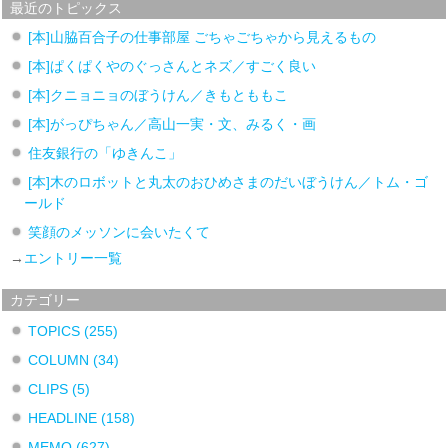
最近のトピックス
[本]山脇百合子の仕事部屋 ごちゃごちゃから見えるもの
[本]ぱくぱくやのぐっさんとネズ／すごく良い
[本]クニョニョのぼうけん／きもとももこ
[本]がっぴちゃん／高山一実・文、みるく・画
住友銀行の「ゆきんこ」
[本]木のロボットと丸太のおひめさまのだいぼうけん／トム・ゴ
ールド
笑顔のメッソンに会いたくて
→
エントリー一覧
カテゴリー
TOPICS
(255)
COLUMN
(34)
CLIPS
(5)
HEADLINE
(158)
MEMO
(627)