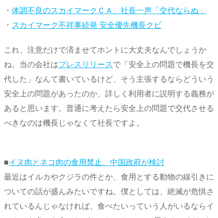
・
体調不良のスカイマークＣＡ、社長一声「交代ならぬ」
・
スカイマーク不祥事続発 安全優先機長クビ
これ、注意だけで済ませてホントに大丈夫なんでしょうか
ね。当の会社は
プレスリリース
で「安全上の問題で機長を交
代した」なんて書いているけど、そう主張するならどういう
安全上の問題があったのか、詳しく利用者に説明する義務が
あると思います。普通に考えたら安全上の問題で交代させる
べきなのは機長じゃなくて社長ですよ。
■
イヌ肉とネコ肉の食用禁止、中国政府が検討
最近はイルカやクジラの件とか、食用とする動物の線引きに
ついての話が盛んみたいですね。僕としては、絶滅が危惧さ
れているんじゃなければ、食べたいっていう人がいるならイ