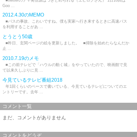
■twitterのデマ発信源はつきとめられる（エビログさん） 1日10回は
Goo ...
2012.4.30のMEMO
■バスの事故、こわいですね。僕も実家へ行き来するときに高速バス
を利用することがあ ...
とうとう50歳
■昨日、玄関ページの絵を更新しました。 ■掃除を始めたらなんだか
止 ...
2010.7.19のメモ
■この前テレビで「ハウルの動く城」をやっていたので、映画館で見
て以来久しぶりに見 ...
今見ているテレビ番組2018
年1回くらいのペースで書いている、今見ているテレビについてのエ
ントリーです。去年 ...
コメント一覧
まだ、コメントがありません
コメントをどうぞ