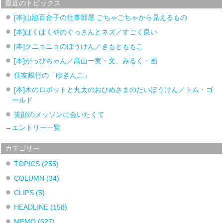
最近のトピックス
[本]山脇百合子の仕事部屋 ごちゃごちゃから見えるもの
[本]ぱくぱくやのぐっさんとネズ／すごく良い
[本]クニョニョのぼうけん／きもとももこ
[本]がっぴちゃん／高山一実・文、みるく・画
住友銀行の「ゆきんこ」
[本]木のロボットと丸太のおひめさまのだいぼうけん／トム・ゴ
ールド
笑顔のメッソンに会いたくて
→
エントリー一覧
カテゴリー
TOPICS
(255)
COLUMN
(34)
CLIPS
(5)
HEADLINE
(158)
MEMO
(627)