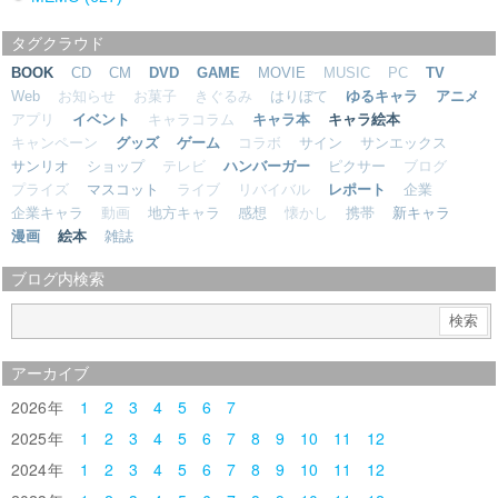
タグクラウド
BOOK
CD
CM
DVD
GAME
MOVIE
MUSIC
PC
TV
Web
お知らせ
お菓子
きぐるみ
はりぼて
ゆるキャラ
アニメ
アプリ
イベント
キャラコラム
キャラ本
キャラ絵本
キャンペーン
グッズ
ゲーム
コラボ
サイン
サンエックス
サンリオ
ショップ
テレビ
ハンバーガー
ピクサー
ブログ
プライズ
マスコット
ライブ
リバイバル
レポート
企業
企業キャラ
動画
地方キャラ
感想
懐かし
携帯
新キャラ
漫画
絵本
雑誌
ブログ内検索
アーカイブ
2026
1
2
3
4
5
6
7
2025
1
2
3
4
5
6
7
8
9
10
11
12
2024
1
2
3
4
5
6
7
8
9
10
11
12