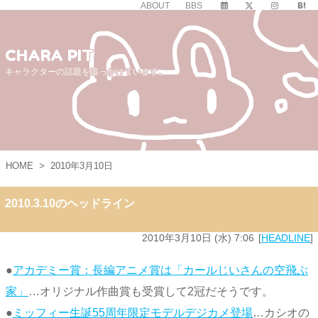
ABOUT
BBS
CHARA PIT
キャラクターの話題を追っかけています。
HOME
>
2010年3月10日
2010.3.10のヘッドライン
2010年3月10日 (水) 7:06
HEADLINE
●
アカデミー賞：長編アニメ賞は「カールじいさんの空飛ぶ
家」
…オリジナル作曲賞も受賞して2冠だそうです。
●
ミッフィー生誕55周年限定モデルデジカメ登場
…カシオの