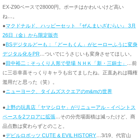
EX-Z90ベースで28000円。ポーチはかわいいけど高い
ね…。
●
マクドナルド、ハッピーセット 『ぜんまいざむらい』 3月
26日（金）から限定販売
●
BSデジタルどーも：「どーもくん」がヒーローふうに変身
デジタル化をPR
…ついでにうさじいも変身させてほしい。
●
田中裕二：そっくり人形で登場 ＮＨＫ「新・三銃士」
…前
に三谷幸喜そっくりキャラも出てましたね。正直あれは職権
濫用だと思った（笑）。
●
ニューヨーク、タイムズスクエアのm&mの世界
●
上野の玩具店「ヤマシロヤ」がリニューアル－イベントス
ペースを2フロアに拡張
…その分売場面積は減ったけど、商
品点数は変わらずとのこと。
●
デビルロボッツ CUTE & EVIL HISTORY
…3/19、代官山