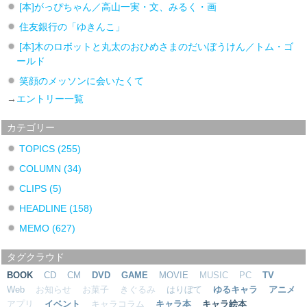
[本]がっぴちゃん／高山一実・文、みるく・画
住友銀行の「ゆきんこ」
[本]木のロボットと丸太のおひめさまのだいぼうけん／トム・ゴ
ールド
笑顔のメッソンに会いたくて
→
エントリー一覧
カテゴリー
TOPICS
(255)
COLUMN
(34)
CLIPS
(5)
HEADLINE
(158)
MEMO
(627)
タグクラウド
BOOK
CD
CM
DVD
GAME
MOVIE
MUSIC
PC
TV
Web
お知らせ
お菓子
きぐるみ
はりぼて
ゆるキャラ
アニメ
アプリ
イベント
キャラコラム
キャラ本
キャラ絵本