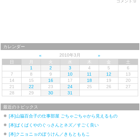
コメント:0
カレンダー
2010年3月
日
月
火
水
木
金
土
1
2
3
4
5
6
7
8
9
10
11
12
13
14
15
16
17
18
19
20
21
22
23
24
25
26
27
28
29
30
31
最近のトピックス
[本]山脇百合子の仕事部屋 ごちゃごちゃから見えるもの
[本]ぱくぱくやのぐっさんとネズ／すごく良い
[本]クニョニョのぼうけん／きもとももこ