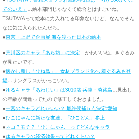
てのいえ」
…絵本部門じゃなくて総合とはすごいね。
TSUTAYAって絵本に力入れてる印象ないけど、なんでそん
なに気に入られたんだろ。
●
東京・上野で企画展 海を渡った日本の絵本
●
荒川区のキャラ「あら坊」に決定
…かわいいね。きぐるみ
が見たいです。
●
懐かし新し「ひね鳥」、食材ブランド化へ 着ぐるみも登
場
…サングラスがかっこいい。
●
ゆるキャラ「あわじい」は3010歳 兵庫・淡路島
…見出し
の年齢が間違ってたので修正しておきました。
●
一宮のキャラどれがいい？ 最終候補５点決定:愛知
●
ひこにゃんに新たな友達、「ひこどん」参上
●
ネコ？モチ？「ひこにゃん」ってどんなキャラ
●
ゆるキャラの経済効果ってどれくらい？