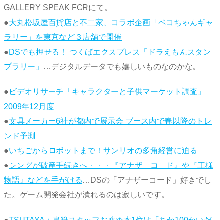
GALLERY SPEAK FORにて。
●
大丸松坂屋百貨店と不二家、コラボ企画「ペコちゃんギャ
ラリー」を東京など３店舗で開催
●
DSでも押せる！ つくばエクスプレス「ドラえもんスタン
プラリー」
…デジタルデータでも嬉しいものなのかな。
●
ビデオリサーチ「キャラクターと子供マーケット調査」
2009年12月度
●
文具メーカー6社が都内で展示会 ブース内で春以降のトレ
ンド予測
●
いちごからロボットまで！サンリオの多角経営に迫る
●
シングが破産手続きへ・・・『アナザーコード』や『王様
物語』などを手がける
…DSの「アナザーコード」好きでし
た。ゲーム開発会社が潰れるのは寂しいです。
●
TSUTAYA：書籍スタッフお薦め本1位は「ちか100かいだ