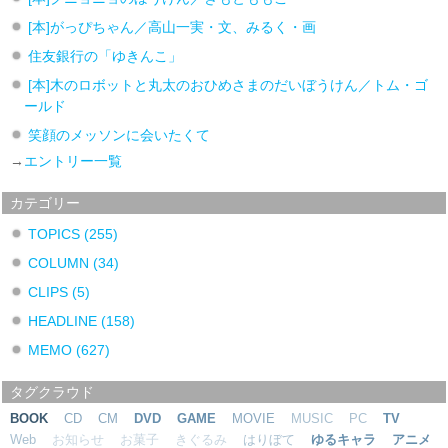
[本]がっぴちゃん／高山一実・文、みるく・画
住友銀行の「ゆきんこ」
[本]木のロボットと丸太のおひめさまのだいぼうけん／トム・ゴ
ールド
笑顔のメッソンに会いたくて
→
エントリー一覧
カテゴリー
TOPICS
(255)
COLUMN
(34)
CLIPS
(5)
HEADLINE
(158)
MEMO
(627)
タグクラウド
BOOK
CD
CM
DVD
GAME
MOVIE
MUSIC
PC
TV
Web
お知らせ
お菓子
きぐるみ
はりぼて
ゆるキャラ
アニメ