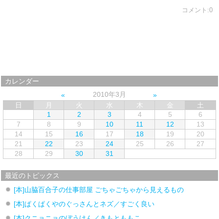
コメント:0
カレンダー
2010年3月
日
月
火
水
木
金
土
1
2
3
4
5
6
7
8
9
10
11
12
13
14
15
16
17
18
19
20
21
22
23
24
25
26
27
28
29
30
31
最近のトピックス
[本]山脇百合子の仕事部屋 ごちゃごちゃから見えるもの
[本]ぱくぱくやのぐっさんとネズ／すごく良い
[本]クニョニョのぼうけん／きもとももこ