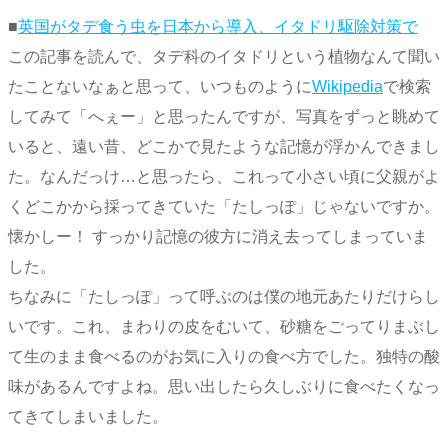
■
英国がタデ食う虫を日本から導入、イタドリ駆除対策で
この記事を読んで、タデ科のイタドリという植物なんて聞い
たことないなぁと思って、いつものように
Wikipedia
で検索
してみて「へぇー」と思ったんですが、写真をずっと眺めて
いると、遠い昔、どこかで見たような記憶が浮かんできまし
た。なんだっけ…と思ったら、これって小さい頃に父親がよ
くどこかから採ってきていた「たしっぽ」じゃないですか。
懐かしー！ すっかり記憶の彼方に消え去ってしまっていま
した。
ちなみに「たしっぽ」って呼ぶのは僕の地元あたりだけらし
いです。これ、まわりの皮をむいて、砂糖をごってりまぶし
て生のまま食べるのがお気に入りの食べ方でした。独特の酸
味があるんですよね。思い出したら久しぶりに食べたくなっ
てきてしまいました。