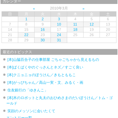
カレンダー
2010年3月
日
月
火
水
木
金
土
1
2
3
4
5
6
7
8
9
10
11
12
13
14
15
16
17
18
19
20
21
22
23
24
25
26
27
28
29
30
31
最近のトピックス
[本]山脇百合子の仕事部屋 ごちゃごちゃから見えるもの
[本]ぱくぱくやのぐっさんとネズ／すごく良い
[本]クニョニョのぼうけん／きもとももこ
[本]がっぴちゃん／高山一実・文、みるく・画
住友銀行の「ゆきんこ」
[本]木のロボットと丸太のおひめさまのだいぼうけん／トム・ゴ
ールド
笑顔のメッソンに会いたくて
→
エントリー一覧