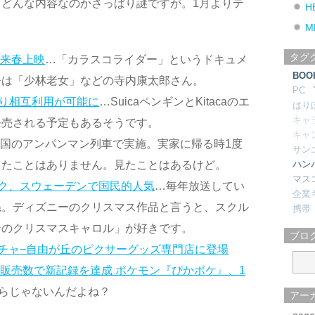
どんな内容なのかさっぱり謎ですが。1月よりテ
H
M
タグ
 来春上映
…「カラスコライダー」というドキュメ
BOO
督は「少林老女」などの寺内康太郎さん。
PC
4日より相互利用が可能に
…SuicaペンギンとKitacaのエ
はり
キャ
発売される予定もあるそうです。
キャ
四国のアンパンマン列車で実施。実家に帰る時1度
サン
ハン
ったことはありません。見たことはあるけど。
マス
ク、スウェーデンで国民的人気
…毎年放送してい
企業
ね。ディズニーのクリスマス作品と言うと、スクル
携帯
ーのクリスマスキャロル」が好きです。
ブロ
チャ−自由が丘のピクサーグッズ専門店に登場
販売数で新記録を達成 ポケモン『ぴかポケ』、1
らじゃないんだよね？
アー