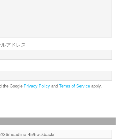
ールアドレス
nd the Google
Privacy Policy
and
Terms of Service
apply.