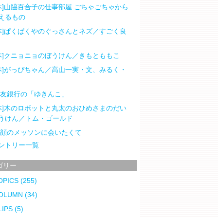
本]山脇百合子の仕事部屋 ごちゃごちゃから
えるもの
本]ぱくぱくやのぐっさんとネズ／すごく良
本]クニョニョのぼうけん／きもとももこ
本]がっぴちゃん／高山一実・文、みるく・
住友銀行の「ゆきんこ」
本]木のロボットと丸太のおひめさまのだい
うけん／トム・ゴールド
笑顔のメッソンに会いたくて
ントリー一覧
ゴリー
OPICS
(255)
OLUMN
(34)
LIPS
(5)