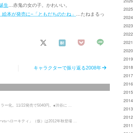
202
誕生
…赤鬼の女の子。かわいい。
202
」絵本が発売に−「ともだちのたね」
…たねまるっ
202
202
202
202
202
201
201
キャラクターで振り返る2008年
201
201
201
201
。11/22発売で5040円。●渋谷に ...
201
201
sハローキティ」（仮）は2012年秋登場 ...
201