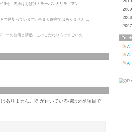
201
19号…表紙はおばけのラーバン＆リラ・アン ...
200
200
月で区切っていますがあまり厳密ではありません ...
200
ニーの技術と情熱…このこだわり方はすごいの ...
Feed
All
All
Al
とはありません。
※
が付いている欄は必須項目で