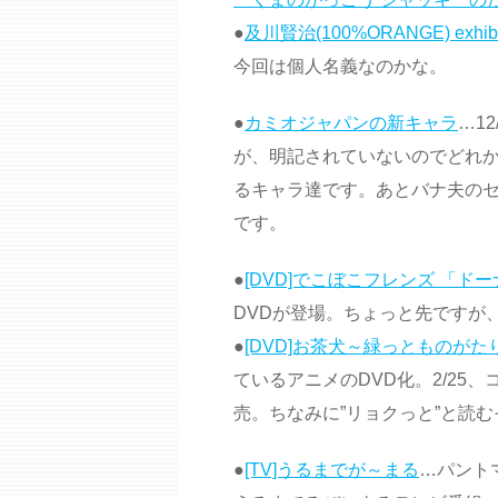
●
及川賢治(100%ORANGE) exhibit
今回は個人名義なのかな。
●
カミオジャパンの新キャラ
…1
が、明記されていないのでどれ
るキャラ達です。あとバナ夫の
です。
●
[DVD]でこぼこフレンズ 「ドー
DVDが登場。ちょっと先ですが、
●
[DVD]お茶犬～緑っとものがたり
ているアニメのDVD化。2/25
売。ちなみに”リョクっと”と読
●
[TV]うるまでが～まる
…パント