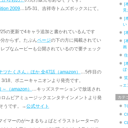
[
ion 2009
…1/5-31、吉祥寺トムズボックスにて。
見
[
い
2/25の更新で4キャラ追加と書かれているんです
[
か分からず。たぶん
ページ
の下の方に掲載されてい
[
画
セレブなムービーも公開されているので要チェック
[
ぼ
ナツたくさん」ほか 全47話（amazon）
…5作目の
3/18、ポニーキャニオンより発売です。
→
エ
～（amazon）
…キッズステーションで放送され
カテ
、コロムビアミュージックエンタテインメントより発
むそうです。→
公式サイト
T
C
マイマーのが〜まるちょばとイラストレーターの
C