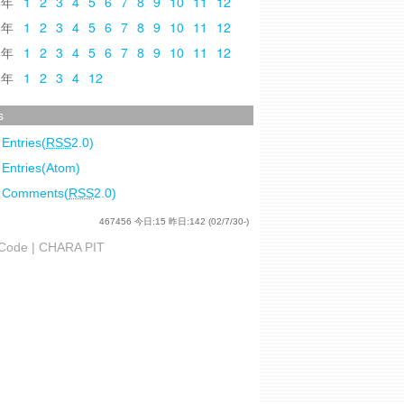
0
1
2
3
4
5
6
7
8
9
10
11
12
9
1
2
3
4
5
6
7
8
9
10
11
12
8
1
2
3
4
5
6
7
8
9
10
11
12
7
1
2
3
4
12
s
 Entries(
RSS
2.0)
 Entries(Atom)
l Comments(
RSS
2.0)
467456
今日:
15
昨日:
142
(02/7/30-)