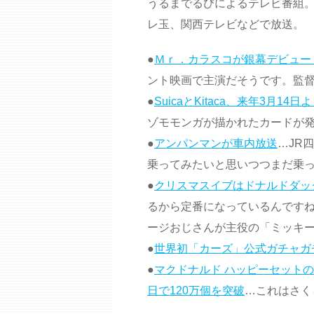
うるまでるびによるテレビ番組。
レ玉、関西テレビなどで放送。
●
Ｍｒ．カラスコが銀幕デビュー
ント映画で主演だそうです。監
●
SuicaとKitaca、来年3月1
ゾモモンガが描かれたカードが
●
アンパンマンが車内放送
…JR
乗ってみたいと思いつつまだ乗
●
クリスマスイブはドナルドダッ
るから定番になっているんです
ージおじさんが主役の「ミッキ
●
世界初「カーズ」公式ガチャガ
●
マクドナルド ハッピーセットの
日で120万個を突破
…これはさく