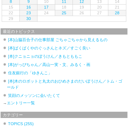
8
9
10
11
12
13
14
15
16
17
18
19
20
21
22
23
24
25
26
27
28
29
30
最近のトピックス
[本]山脇百合子の仕事部屋 ごちゃごちゃから見えるもの
[本]ぱくぱくやのぐっさんとネズ／すごく良い
[本]クニョニョのぼうけん／きもとももこ
[本]がっぴちゃん／高山一実・文、みるく・画
住友銀行の「ゆきんこ」
[本]木のロボットと丸太のおひめさまのだいぼうけん／トム・ゴ
ールド
笑顔のメッソンに会いたくて
→
エントリー一覧
カテゴリー
TOPICS
(255)