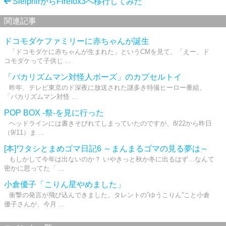
SleipnirからFirefox3へ移行してみた
関連記事
ドコモダケファミリーに赤ちゃんが誕生
「ドコモダケに赤ちゃんが生まれた」というCMを見て、「えー、ド
コモダケって子供じ ...
「バカリズムマン対怪人ボーズ」のカプセルトイ
昨年、テレビ東京のド深夜に放送された謎多き特撮ヒーロー番組、
「バカリズムマン対怪 ...
POP BOX -祭-を見に行った
ヘッドラインには書きそびれてしまっていたのですが、8/22から昨日
（9/11）ま ...
[本]ワタシとまめゴマ日記6 ～まんまるゴマの見る夢は～
もしかして今年は出ないのか？ いやきっと秋か冬に出るはず…なんて
密かに思ってた「 ...
小倉優子「こりん星やめました」
衝撃の発言が飛び込んできました。タレントの”ゆうこりん”こと小倉
優子さんが、今月 ...