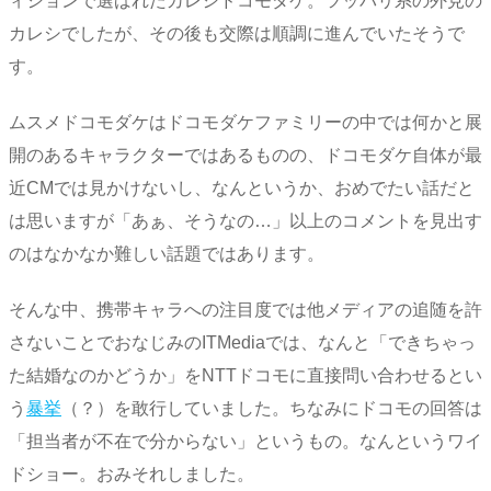
ィションで選ばれたカレシドコモダケ。ツッパリ系の外見の
カレシでしたが、その後も交際は順調に進んでいたそうで
す。
ムスメドコモダケはドコモダケファミリーの中では何かと展
開のあるキャラクターではあるものの、ドコモダケ自体が最
近CMでは見かけないし、なんというか、おめでたい話だと
は思いますが「あぁ、そうなの…」以上のコメントを見出す
のはなかなか難しい話題ではあります。
そんな中、携帯キャラへの注目度では他メディアの追随を許
さないことでおなじみのITMediaでは、なんと「できちゃっ
た結婚なのかどうか」をNTTドコモに直接問い合わせるとい
う
暴挙
（？）を敢行していました。ちなみにドコモの回答は
「担当者が不在で分からない」というもの。なんというワイ
ドショー。おみそれしました。