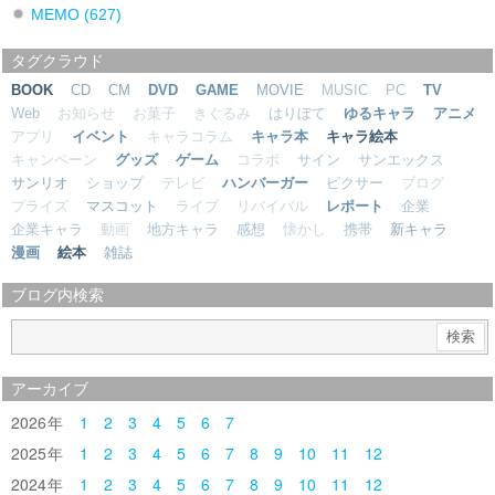
MEMO
(627)
タグクラウド
BOOK
CD
CM
DVD
GAME
MOVIE
MUSIC
PC
TV
Web
お知らせ
お菓子
きぐるみ
はりぼて
ゆるキャラ
アニメ
アプリ
イベント
キャラコラム
キャラ本
キャラ絵本
キャンペーン
グッズ
ゲーム
コラボ
サイン
サンエックス
サンリオ
ショップ
テレビ
ハンバーガー
ピクサー
ブログ
プライズ
マスコット
ライブ
リバイバル
レポート
企業
企業キャラ
動画
地方キャラ
感想
懐かし
携帯
新キャラ
漫画
絵本
雑誌
ブログ内検索
アーカイブ
2026
1
2
3
4
5
6
7
2025
1
2
3
4
5
6
7
8
9
10
11
12
2024
1
2
3
4
5
6
7
8
9
10
11
12