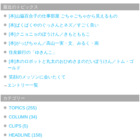
最近のトピックス
[本]山脇百合子の仕事部屋 ごちゃごちゃから見えるもの
[本]ぱくぱくやのぐっさんとネズ／すごく良い
[本]クニョニョのぼうけん／きもとももこ
[本]がっぴちゃん／高山一実・文、みるく・画
住友銀行の「ゆきんこ」
[本]木のロボットと丸太のおひめさまのだいぼうけん／トム・ゴ
ールド
笑顔のメッソンに会いたくて
→
エントリー一覧
カテゴリー
TOPICS
(255)
COLUMN
(34)
CLIPS
(5)
HEADLINE
(158)