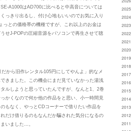
202
-A1000はAD700に比べると中高音については
202
もくっきり出るし、付け心地もいいのでお気に入り
202
ょっとの価格帯の機種ですが、これ以上のお金は
202
202
うせJ-POPの圧縮音源をパソコンで再生させて聴
202
202
201
201
生月だから旧作レンタル105円にしてやんよ」的なメ
201
んできました。この機会にまだ見ていなかった湯浅
201
ンタルしようと思っていたんですが、なんと1、2巻
201
せっかくなので何か他の作品をと思い、小一時間見
201
201
のもなく、やっとCDコーナーで借りたい作品を
201
それだけ借りるのもなんだか騙された気分になるの
201
しまいました…。