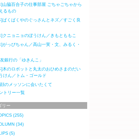
本]山脇百合子の仕事部屋 ごちゃごちゃから
えるもの
本]ぱくぱくやのぐっさんとネズ／すごく良
本]クニョニョのぼうけん／きもとももこ
本]がっぴちゃん／高山一実・文、みるく・
住友銀行の「ゆきんこ」
本]木のロボットと丸太のおひめさまのだい
うけん／トム・ゴールド
笑顔のメッソンに会いたくて
ントリー一覧
ゴリー
OPICS
(255)
OLUMN
(34)
LIPS
(5)