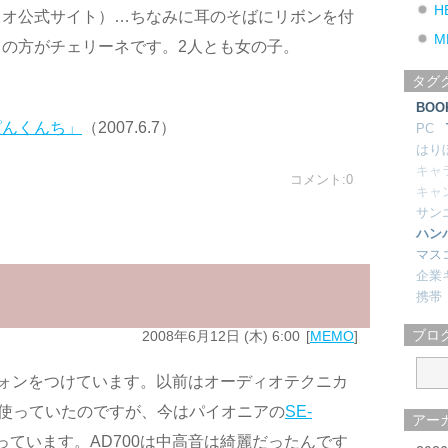
H
リオ公式サイト）…ちなみに耳のそばにリボンを付
M
の方がチェリーネです。2人とも女の子。
タグ
BOO
ぱんくんち」
（2007.6.7）
PC
はり
キャ
コメント:0
キャ
サン
ハン
マス
企業
携帯
ブロ
2008年6月12日 (木) 6:00
MEMO
ォンをつけています。以前はオーディオテクニカ
使っていたのですが、今はパイオニアの
SE-
アー
っています。AD700は中高音は綺麗だったんです