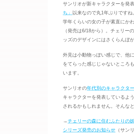
サンリオが新キャラクターを発表
ち」
以来なので丸1年ぶりですね
学年くらいの女の子が素直にか
（発売は6/18から）。チェリ
ッズのデザインにはさくらんぼ
外見は小動物っぽい感じで、他
をてらった感じじゃないところ
います。
サンリオの
年代別のキャラクタ
キャラクターを発表しているよう
されるかもしれません。そんな
→
チェリーの森に住むふたりの妖
シリーズ発売のお知らせ
（サンリオ