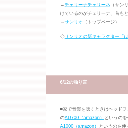
→
チェリーナチェリーネ
（サン
けているのがチェリーナ、首もと
→
サンリオ
（トップページ）
◇
サンリオの新キャラクター「
6/12の独り言
■家で音楽を聴くときはヘッドフ
の
AD700（amazon）
というのを
A1000（amazon）
というのを使