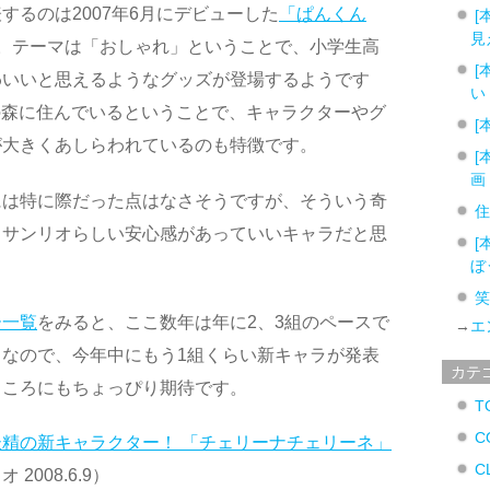
するのは2007年6月にデビューした
「ぱんくん
[
見
。テーマは「おしゃれ」ということで、小学生高
[
わいいと思えるようなグッズが登場するようです
い
ーの森に住んでいるということで、キャラクターやグ
[
が大きくあしらわれているのも特徴です。
[
画
には特に際だった点はなさそうですが、そういう奇
もサンリオらしい安心感があっていいキャラだと思
[
ぼ
ー一覧
をみると、ここ数年は年に2、3組のペースで
→
エ
なので、今年中にもう1組くらい新キャラが発表
カテ
ところにもちょっぴり期待です。
T
C
精の新キャラクター！ 「チェリーナチェリーネ」
C
 2008.6.9）