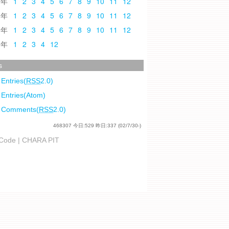
0
1
2
3
4
5
6
7
8
9
10
11
12
9
1
2
3
4
5
6
7
8
9
10
11
12
8
1
2
3
4
5
6
7
8
9
10
11
12
7
1
2
3
4
12
s
 Entries(
RSS
2.0)
 Entries(Atom)
l Comments(
RSS
2.0)
468307
今日:
529
昨日:
337
(02/7/30-)