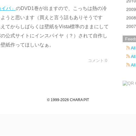
201
カイバ」
のDVD1巻が出ますので、こっちは熱の冷
200
200
こようと思います（買えと言う話もありそうです
200
えてからしばらくは壁紙をVista標準のままにして
バの公式サイトにインスパイヤ（？）されて自作し
Feed
で壁紙作ってほしいなぁ。
All
All
コメント:0
Al
©
1999
-2026
CHARA PIT