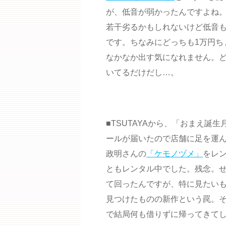
が、低音が弱かったんですよね。SE
若干劣るかもしれないけど低音
です。ちなみにどっちも1万円ち
なかなか出す気になれません。ど
いてるだけだし…。
■TSUTAYAから、「おまえ誕
ールが届いたので店舗に足を運
政明さんの
「ケモノヅメ」
をレ
ともレンタル中でした。残念。
て回ったんですが、特に見たいも
見つけたものの新作という罠。
で結局何も借りずに帰ってきて