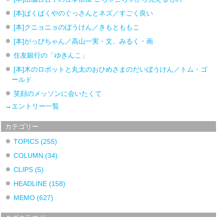
[本]ぱくぱくやのぐっさんとネズ／すごく良い
[本]クニョニョのぼうけん／きもとももこ
[本]がっぴちゃん／高山一実・文、みるく・画
住友銀行の「ゆきんこ」
[本]木のロボットと丸太のおひめさまのだいぼうけん／トム・ゴ
ールド
笑顔のメッソンに会いたくて
→
エントリー一覧
カテゴリー
TOPICS
(255)
COLUMN
(34)
CLIPS
(5)
HEADLINE
(158)
MEMO
(627)