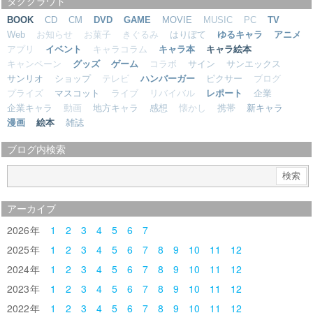
タグクラウド
BOOK
CD
CM
DVD
GAME
MOVIE
MUSIC
PC
TV
Web
お知らせ
お菓子
きぐるみ
はりぼて
ゆるキャラ
アニメ
アプリ
イベント
キャラコラム
キャラ本
キャラ絵本
キャンペーン
グッズ
ゲーム
コラボ
サイン
サンエックス
サンリオ
ショップ
テレビ
ハンバーガー
ピクサー
ブログ
プライズ
マスコット
ライブ
リバイバル
レポート
企業
企業キャラ
動画
地方キャラ
感想
懐かし
携帯
新キャラ
漫画
絵本
雑誌
ブログ内検索
アーカイブ
2026
1
2
3
4
5
6
7
2025
1
2
3
4
5
6
7
8
9
10
11
12
2024
1
2
3
4
5
6
7
8
9
10
11
12
2023
1
2
3
4
5
6
7
8
9
10
11
12
2022
1
2
3
4
5
6
7
8
9
10
11
12