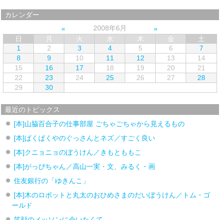
カレンダー
2008年6月
日
月
火
水
木
金
土
1
2
3
4
5
6
7
8
9
10
11
12
13
14
15
16
17
18
19
20
21
22
23
24
25
26
27
28
29
30
最近のトピックス
[本]山脇百合子の仕事部屋 ごちゃごちゃから見えるもの
[本]ぱくぱくやのぐっさんとネズ／すごく良い
[本]クニョニョのぼうけん／きもとももこ
[本]がっぴちゃん／高山一実・文、みるく・画
住友銀行の「ゆきんこ」
[本]木のロボットと丸太のおひめさまのだいぼうけん／トム・ゴ
ールド
笑顔のメッソンに会いたくて