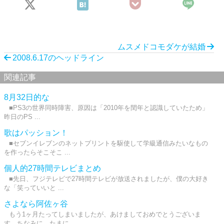
ムスメドコモダケが結婚
2008.6.17のヘッドライン
関連記事
8月32日的な
■PS3の世界同時障害、原因は「2010年を閏年と認識していたため」
昨日のPS ...
歌はパッション！
■セブンイレブンのネットプリントを駆使して学級通信みたいなもの
を作ったらそこそこ ...
個人的27時間テレビまとめ
■先日、フジテレビで27時間テレビが放送されましたが、僕の大好き
な「笑っていいと ...
さよなら阿佐ヶ谷
もう1ヶ月たってしまいましたが、あけましておめでとうございま
す。ちなみに、たまに ...