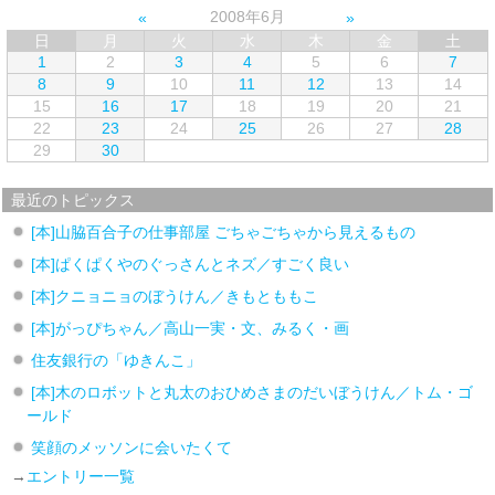
2008年6月
日
月
火
水
木
金
土
1
2
3
4
5
6
7
8
9
10
11
12
13
14
15
16
17
18
19
20
21
22
23
24
25
26
27
28
29
30
最近のトピックス
[本]山脇百合子の仕事部屋 ごちゃごちゃから見えるもの
[本]ぱくぱくやのぐっさんとネズ／すごく良い
[本]クニョニョのぼうけん／きもとももこ
[本]がっぴちゃん／高山一実・文、みるく・画
住友銀行の「ゆきんこ」
[本]木のロボットと丸太のおひめさまのだいぼうけん／トム・ゴ
ールド
笑顔のメッソンに会いたくて
→
エントリー一覧