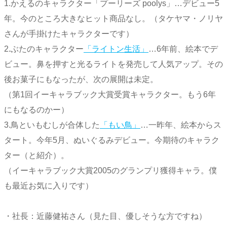
1.かえるのキャラクター「プーリーズ poolys」…デビュー5
年。今のところ大きなヒット商品なし。（タケヤマ・ノリヤ
さんが手掛けたキャラクターです）
2.ぶたのキャラクター
「ライトン生活」
…6年前、絵本でデ
ビュー。鼻を押すと光るライトを発売して人気アップ。その
後お菓子にもなったが、次の展開は未定。
（第1回イーキャラブック大賞受賞キャラクター。もう6年
にもなるのかー）
3.鳥といもむしが合体した
「もい鳥」
…一昨年、絵本からス
タート。今年5月、ぬいぐるみデビュー。今期待のキャラク
ター（と紹介）。
（イーキャラブック大賞2005のグランプリ獲得キャラ。僕
も最近お気に入りです）
・社長：近藤健祐さん（見た目、優しそうな方ですね）