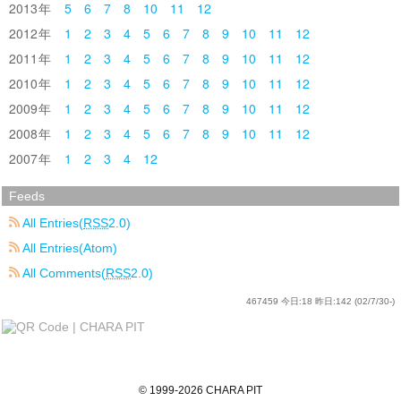
2013
5
6
7
8
10
11
12
2012
1
2
3
4
5
6
7
8
9
10
11
12
2011
1
2
3
4
5
6
7
8
9
10
11
12
2010
1
2
3
4
5
6
7
8
9
10
11
12
2009
1
2
3
4
5
6
7
8
9
10
11
12
2008
1
2
3
4
5
6
7
8
9
10
11
12
2007
1
2
3
4
12
Feeds
All Entries(
RSS
2.0)
All Entries(Atom)
All Comments(
RSS
2.0)
467459
今日:
18
昨日:
142
(02/7/30-)
©
1999
-2026
CHARA PIT