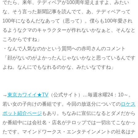
でたら、来年、テディベアが100周年迎えますよ、みたい
な、そう言った新聞記事を読んでて、あ、テディベアって
100年になるんだなあって（思って）。僕らも100年愛され
るようなクマのキャラクターが作れないかなぁと、そんなと
ころからですね」
・なんで人気なのかという質問への赤司さんのコメント
「顔がないのがよかったんじゃないかなと思っているんです
よね。なんにでもなれるのかな、みたいなですね」
→
東京カワイイ★TV
（公式サイト）…毎週水曜24：10～。
若い女の子向けの番組です。今回の放送分についての
ロケス
ポット紹介ページ
もあり。ちなみに宣伝になるとダメだから
か番組中には会社名・店名がテロップでは一切出てこなかっ
たです。マインドワークス・エンタテインメントの社名はナ