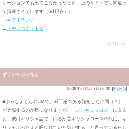
レーションでも出てこなかったうえ、上のサイトでも間違っ
て掲載されています（6/1現在）。
→
キデイランド
→
メディコム・トイ
コメント:3
ギリシャぷっちょ
2008年6月1日 (日) 6:00
MEMO
■ぷっちょくんのCMで、威圧感のある顔をした仲間（？）
が登場するのが気になりますが、
「ぷっちょブログ」
による
と、彼はギリシャ語で「はるか昔ギリシャローマ時代に、ギ
リシャぷっちょと呼ばれていた気がする」と言っているらし