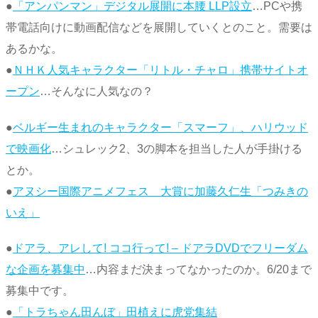
●
「アンパンマン」デジタル展開に本腰 LLP設立
…PCや携
帯電話向けに動画配信などを展開していくとのこと。需要は
あるかな。
●
ＮＨＫ人気キャラクター「リトル・チャロ」携帯サイトオ
ープン
…そんなに人気なの？
●
ベルギー生まれのキャラクター「スマーフ」、ハリウッド
で映画化
…シュレック2、3の脚本を担当した人が手掛ける
とか。
●
アヌシー国際アニメフェス 大賞に加藤久仁生「つみきの
いえ」
●
ドアラ、アレして! ココ行って! – ドアラDVDでフリーダム
な企画を募集中
…内容まだ決まってなかったのか。6/20まで
募集中です。
●
「トラちゃん田んぼ」田植えに虎党集結