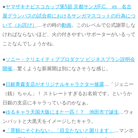
●
ヤマザキナビスコカップ第5節 京都サンガF.C. vs 名古
屋グランパスの試合前におけるサンガマスコットの行為につ
いて（お詫び）
…その時の
動画
。このレベルで公式謝罪しな
ければならないほど、火の付きやすいサポーターがいるって
ことなんでしょうかね。
●
ソニー・クリエイティブプロダクツ ビジネスプラン説明会
開催
…驚くような新展開は別になさそうな感じ。
●
日銀青森支店がオリジナルキャラクター披露
…「ジェニー
（銭）ちゃん」！ ストレートすぎるお名前です。というか
日銀の支店にキャラっているのかなぁ。
●
ゆるキャラ天国大阪にまた一匹！？ 池田市で誕生
…ウォ
ンバットと大黒天をイメージしたキャラ。
●
「景観にそぐわない」「目立たないと困ります」
…マンホ