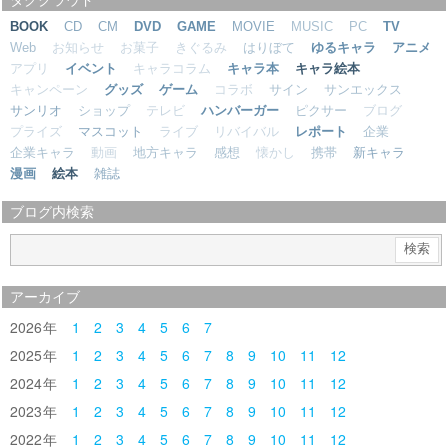
BOOK
CD
CM
DVD
GAME
MOVIE
MUSIC
PC
TV
Web
お知らせ
お菓子
きぐるみ
はりぼて
ゆるキャラ
アニメ
アプリ
イベント
キャラコラム
キャラ本
キャラ絵本
キャンペーン
グッズ
ゲーム
コラボ
サイン
サンエックス
サンリオ
ショップ
テレビ
ハンバーガー
ピクサー
ブログ
プライズ
マスコット
ライブ
リバイバル
レポート
企業
企業キャラ
動画
地方キャラ
感想
懐かし
携帯
新キャラ
漫画
絵本
雑誌
ブログ内検索
アーカイブ
2026
1
2
3
4
5
6
7
2025
1
2
3
4
5
6
7
8
9
10
11
12
2024
1
2
3
4
5
6
7
8
9
10
11
12
2023
1
2
3
4
5
6
7
8
9
10
11
12
2022
1
2
3
4
5
6
7
8
9
10
11
12