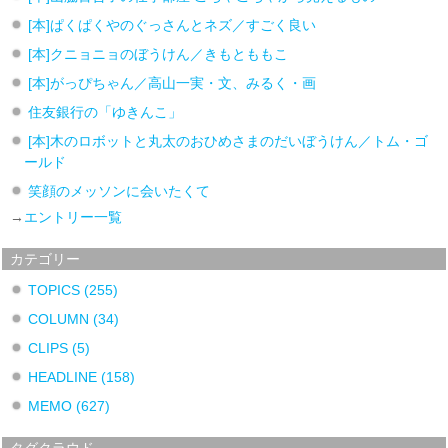
[本]ぱくぱくやのぐっさんとネズ／すごく良い
[本]クニョニョのぼうけん／きもとももこ
[本]がっぴちゃん／高山一実・文、みるく・画
住友銀行の「ゆきんこ」
[本]木のロボットと丸太のおひめさまのだいぼうけん／トム・ゴ
ールド
笑顔のメッソンに会いたくて
→
エントリー一覧
カテゴリー
TOPICS
(255)
COLUMN
(34)
CLIPS
(5)
HEADLINE
(158)
MEMO
(627)
タグクラウド