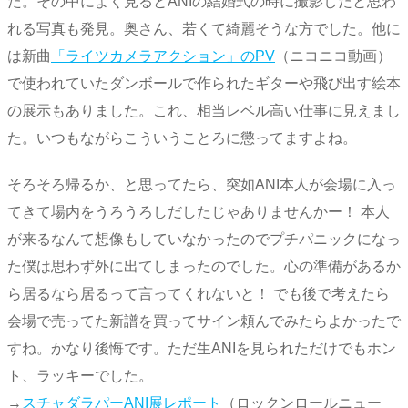
た。その中によく見るとANIの結婚式の時に撮影したと思わ
れる写真も発見。奥さん、若くて綺麗そうな方でした。他に
は新曲
「ライツカメラアクション」のPV
（ニコニコ動画）
で使われていたダンボールで作られたギターや飛び出す絵本
の展示もありました。これ、相当レベル高い仕事に見えまし
た。いつもながらこういうことろに懲ってますよね。
そろそろ帰るか、と思ってたら、突如ANI本人が会場に入っ
てきて場内をうろうろしだしたじゃありませんかー！ 本人
が来るなんて想像もしていなかったのでプチパニックになっ
た僕は思わず外に出てしまったのでした。心の準備があるか
ら居るなら居るって言ってくれないと！ でも後で考えたら
会場で売ってた新譜を買ってサイン頼んでみたらよかったで
すね。かなり後悔です。ただ生ANIを見られただけでもホン
ト、ラッキーでした。
→
スチャダラパーANI展レポート
（ロックンロールニュー