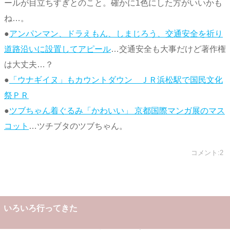
ールが目立ちすぎとのこと。確かに1色にした方がいいかも
ね…。
●
アンパンマン、ドラえもん、しまじろう、交通安全を祈り
道路沿いに設置してアピール
…交通安全も大事だけど著作権
は大丈夫…？
●
「ウナギイヌ」もカウントダウン ＪＲ浜松駅で国民文化
祭ＰＲ
●
ツブちゃん着ぐるみ「かわいい」 京都国際マンガ展のマス
コット
…ツチブタのツブちゃん。
コメント:2
いろいろ行ってきた