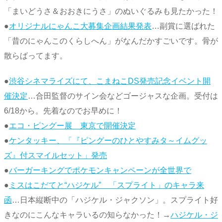
「まいどうさ＆おおきにうさ」のぬいぐるみも見たかった！
●
オリジナルにゃんこ大募集企画結果発表
…副賞に選ばれた
「昔のにゃんこのくらしへん」がなんだかすごいです。骨が
散らばってます。
●
渋谷シネマライズにて、こまねこDS発売記念イベント開
催決定
…合田監督のサイン会などゴージャスな企画。受付は
6/18から。先着なのでお早めに！
●
エコ・ピングー展 東京で開催決定
●
ケンタッキー、「『ピングーのひとやすみタ～イムグッ
ズ』付スマイルセット」発売
●
バーガーキングでポケモンキャンペーンが全世界で
●
ミスはこだてと“ハジケル” 「スプライト」のキャラ来
函
…日本縦断中の「ハジケル・ジャクソン」。スプライト好
きなのにこんなキャラいるの知らなかった！→
ハジケル・ジ