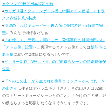
ャクソン 90日間日本縦断の旅
●
ガリガリ君：クレーンゲーム機に特製アイス登場 アトラ
スと赤城乳業が協力
●
待望の「ねじキューピー」再入荷に長蛇の列－2時間で完
売
…みんな行列好きだなぁ。
●
「心優しく、元気に」願いこめ 殺傷事件の付属池田小に
「アトム像」設置へ
…実現するとアトム像としては
飯能市に
ある像
に続いて2体目になるらしいです。
●
ピクサー新作「WALL・E」の宇宙遊泳シーンの特別映像が
公開
●
「きのこの山」から生まれた携帯コミック – かんばれ！き
の山さん
…作者はデハラユキノリさん。きの山さんは32歳
のストリートミュージシャンとのこと。「たけのこの里」派
の僕もちょっと応援したくなりそうなキャラです。