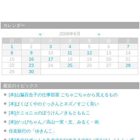
カレンダー
2008年6月
日
月
火
水
木
金
土
1
2
3
4
5
6
7
8
9
10
11
12
13
14
15
16
17
18
19
20
21
22
23
24
25
26
27
28
29
30
最近のトピックス
[本]山脇百合子の仕事部屋 ごちゃごちゃから見えるもの
[本]ぱくぱくやのぐっさんとネズ／すごく良い
[本]クニョニョのぼうけん／きもとももこ
[本]がっぴちゃん／高山一実・文、みるく・画
住友銀行の「ゆきんこ」
[本]木のロボットと丸太のおひめさまのだいぼうけん／トム・ゴ