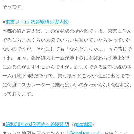
そうです。
■
東京メトロ 渋谷駅構内案内図
副都心線と言えば、この渋谷駅の構内図ですよ。東京に住ん
でるならこのくらいの図でいちいち驚いていたらやっていけ
ないのですが、それにしても「なんだこりゃ…」って感じで
すね。元々、銀座線のホームが地下鉄にも関わらず地上3階
にあるのがまずすごいんですが、新しくできる副都心線のホ
ームは地下5階だそうで。乗り換えどころか地上に出るまで
に何度エスカレーターに乗ればいいのかわからない状態にな
っております。
■
昭和38年のJR阿佐ヶ谷駅周辺
（
goo地図
）
ネットで地図を見るとなると
「Googleマップ」
を使うこと