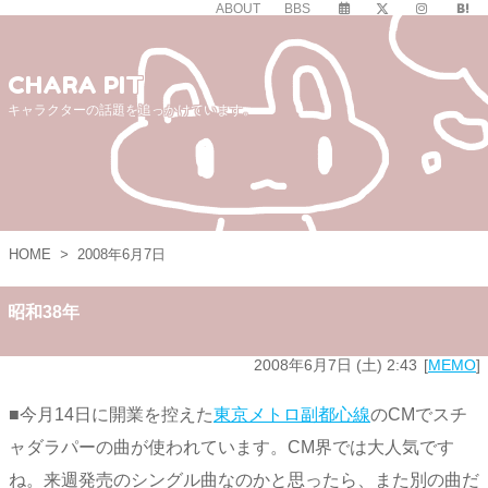
ABOUT
BBS
CHARA PIT
キャラクターの話題を追っかけています。
HOME
>
2008年6月7日
昭和38年
2008年6月7日 (土) 2:43
MEMO
■今月14日に開業を控えた
東京メトロ副都心線
のCMでスチ
ャダラパーの曲が使われています。CM界では大人気です
ね。来週発売のシングル曲なのかと思ったら、また別の曲だ