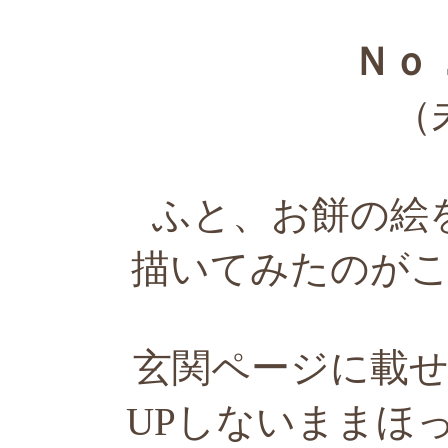
Ｎｏ
（
ふと、お餅の絵
描いてみたのが
玄関ページに載
UPしないままほ