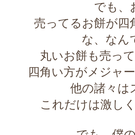
でも、
売ってるお餅が四
な、なん
丸いお餅も売っ
四角い方がメジャ
他の諸々は
これだけは激し
でも、僕