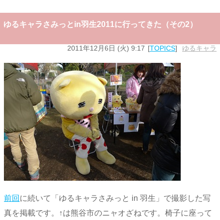
ゆるキャラさみっとin羽生2011に行ってきた（その2）
2011年12月6日 (火) 9:17
TOPICS
ゆるキャラ
前回
に続いて「ゆるキャラさみっと in 羽生」で撮影した写
真を掲載です。↑は熊谷市のニャオざねです。椅子に座って