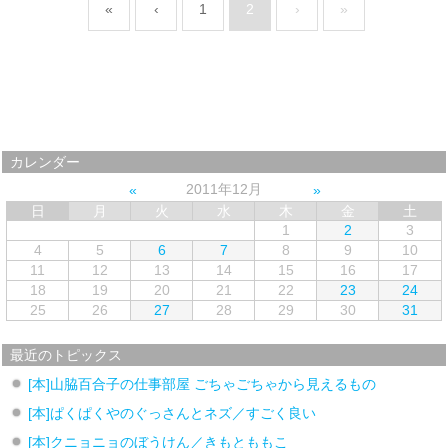
«
‹
1
2
›
»
カレンダー
2011年12月
日
月
火
水
木
金
土
1
2
3
4
5
6
7
8
9
10
11
12
13
14
15
16
17
18
19
20
21
22
23
24
25
26
27
28
29
30
31
最近のトピックス
[本]山脇百合子の仕事部屋 ごちゃごちゃから見えるもの
[本]ぱくぱくやのぐっさんとネズ／すごく良い
[本]クニョニョのぼうけん／きもとももこ