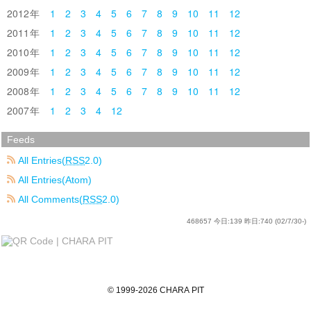
2012
1
2
3
4
5
6
7
8
9
10
11
12
2011
1
2
3
4
5
6
7
8
9
10
11
12
2010
1
2
3
4
5
6
7
8
9
10
11
12
2009
1
2
3
4
5
6
7
8
9
10
11
12
2008
1
2
3
4
5
6
7
8
9
10
11
12
2007
1
2
3
4
12
Feeds
All Entries(
RSS
2.0)
All Entries(Atom)
All Comments(
RSS
2.0)
468657
今日:
139
昨日:
740
(02/7/30-)
©
1999
-2026
CHARA PIT