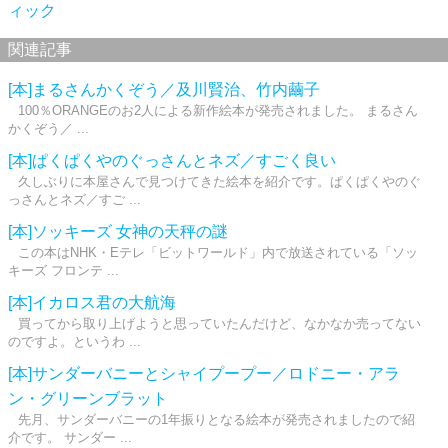
ィック
関連記事
[本]まるさんかくぞう／及川賢治、竹内繭子
100％ORANGEのお2人による新作絵本が発売されました。 まるさん
かくぞう／ ...
[本]ぱくぱくやのぐっさんとネズ／すごく良い
久しぶりに本屋さんで見つけてきた絵本を紹介です。ぱくぱくやのぐ
っさんとネズ／すご ...
[本]ソッキーズ 女神の天秤の謎
この本はNHK・Eテレ「ビットワールド」内で放送されている「ソッ
キーズ フロンテ ...
[本]イカロス君の大航海
買ってから取り上げようと思っていたんだけど、なかなか売ってない
のですよ。というわ ...
[本]サンダーバニーとシャイプープー／ロドニー・アラ
ン・グリーンブラット
先月、サンダーバニーの1年振りとなる絵本が発売されましたので紹
介です。 サンダー ...