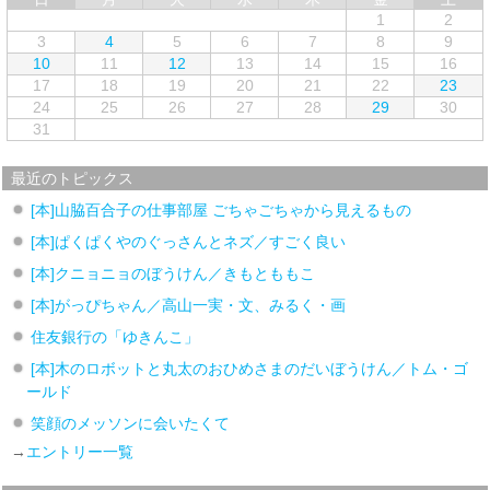
1
2
3
4
5
6
7
8
9
10
11
12
13
14
15
16
17
18
19
20
21
22
23
24
25
26
27
28
29
30
31
最近のトピックス
[本]山脇百合子の仕事部屋 ごちゃごちゃから見えるもの
[本]ぱくぱくやのぐっさんとネズ／すごく良い
[本]クニョニョのぼうけん／きもとももこ
[本]がっぴちゃん／高山一実・文、みるく・画
住友銀行の「ゆきんこ」
[本]木のロボットと丸太のおひめさまのだいぼうけん／トム・ゴ
ールド
笑顔のメッソンに会いたくて
→
エントリー一覧