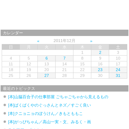
カレンダー
2011年12月
日
月
火
水
木
金
土
1
2
3
4
5
6
7
8
9
10
11
12
13
14
15
16
17
18
19
20
21
22
23
24
25
26
27
28
29
30
31
最近のトピックス
[本]山脇百合子の仕事部屋 ごちゃごちゃから見えるもの
[本]ぱくぱくやのぐっさんとネズ／すごく良い
[本]クニョニョのぼうけん／きもとももこ
[本]がっぴちゃん／高山一実・文、みるく・画