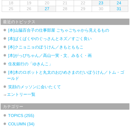
18
19
20
21
22
23
24
25
26
27
28
29
30
31
最近のトピックス
[本]山脇百合子の仕事部屋 ごちゃごちゃから見えるもの
[本]ぱくぱくやのぐっさんとネズ／すごく良い
[本]クニョニョのぼうけん／きもとももこ
[本]がっぴちゃん／高山一実・文、みるく・画
住友銀行の「ゆきんこ」
[本]木のロボットと丸太のおひめさまのだいぼうけん／トム・ゴ
ールド
笑顔のメッソンに会いたくて
→
エントリー一覧
カテゴリー
TOPICS
(255)
COLUMN
(34)