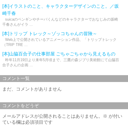
[本]イラストのこと、キャラクターデザインのこと。／坂
崎千春
suicaのペンギンやチーバくんなどのキャラクターでおなじみの坂崎
千春さんがイラ ...
[本]トリップ トレック～ゾッコちゃんの冒険～
Web上で公開されているアニメーション作品、「トリップトレック
（TRIP TRE ...
[本]山脇百合子の仕事部屋 ごちゃごちゃから見えるもの
昨年11月19日より来年5月頃まで、三鷹の森ジブリ美術館にて山脇百
合子さんの企画 ...
コメント一覧
まだ、コメントがありません
コメントをどうぞ
メールアドレスが公開されることはありません。
※
が付い
ている欄は必須項目です