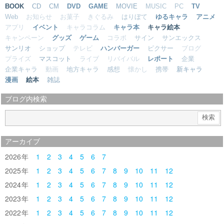
BOOK
CD
CM
DVD
GAME
MOVIE
MUSIC
PC
TV
Web
お知らせ
お菓子
きぐるみ
はりぼて
ゆるキャラ
アニメ
アプリ
イベント
キャラコラム
キャラ本
キャラ絵本
キャンペーン
グッズ
ゲーム
コラボ
サイン
サンエックス
サンリオ
ショップ
テレビ
ハンバーガー
ピクサー
ブログ
プライズ
マスコット
ライブ
リバイバル
レポート
企業
企業キャラ
動画
地方キャラ
感想
懐かし
携帯
新キャラ
漫画
絵本
雑誌
ブログ内検索
アーカイブ
2026
1
2
3
4
5
6
7
2025
1
2
3
4
5
6
7
8
9
10
11
12
2024
1
2
3
4
5
6
7
8
9
10
11
12
2023
1
2
3
4
5
6
7
8
9
10
11
12
2022
1
2
3
4
5
6
7
8
9
10
11
12