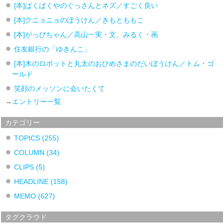
[本]ぱくぱくやのぐっさんとネズ／すごく良い
[本]クニョニョのぼうけん／きもとももこ
[本]がっぴちゃん／高山一実・文、みるく・画
住友銀行の「ゆきんこ」
[本]木のロボットと丸太のおひめさまのだいぼうけん／トム・ゴ
ールド
笑顔のメッソンに会いたくて
→
エントリー一覧
カテゴリー
TOPICS
(255)
COLUMN
(34)
CLIPS
(5)
HEADLINE
(158)
MEMO
(627)
タグクラウド