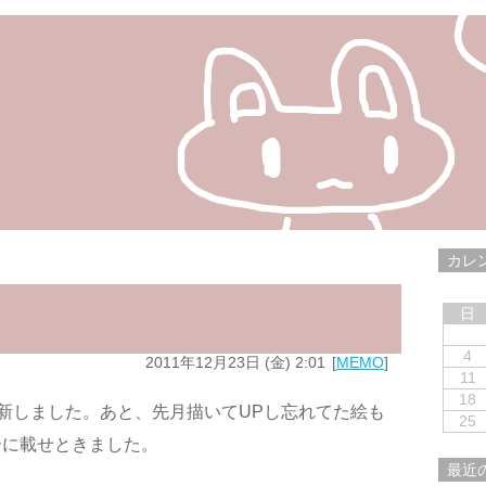
カレ
日
4
2011年12月23日 (金) 2:01
MEMO
11
18
新しました。あと、先月描いてUPし忘れてた絵も
25
ーに載せときました。
最近