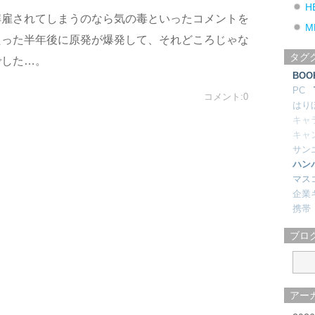
H
解雇されてしまうのなら気の毒といったコメントを
M
たった半年後に原発が爆発して、それどころじゃな
タグ
でした…。
BOO
PC
コメント:0
はり
キャ
キャ
サン
ハン
マス
企業
携帯
ブロ
アー