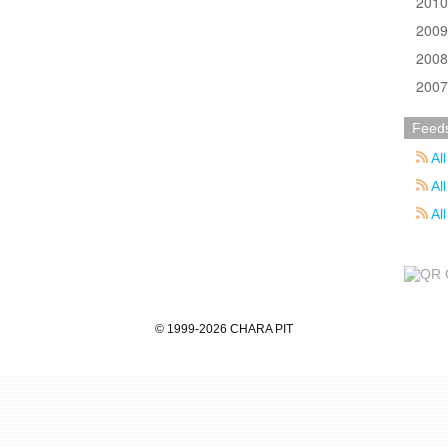
201
200
200
200
Feed
All
All
Al
©
1999
-2026
CHARA PIT