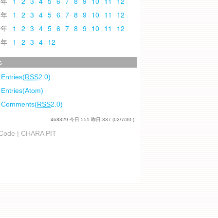
0
1
2
3
4
5
6
7
8
9
10
11
12
9
1
2
3
4
5
6
7
8
9
10
11
12
8
1
2
3
4
5
6
7
8
9
10
11
12
7
1
2
3
4
12
s
 Entries(
RSS
2.0)
 Entries(Atom)
l Comments(
RSS
2.0)
468329
今日:
551
昨日:
337
(02/7/30-)