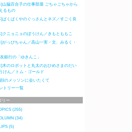
本]山脇百合子の仕事部屋 ごちゃごちゃから
えるもの
本]ぱくぱくやのぐっさんとネズ／すごく良
本]クニョニョのぼうけん／きもとももこ
本]がっぴちゃん／高山一実・文、みるく・
住友銀行の「ゆきんこ」
本]木のロボットと丸太のおひめさまのだい
うけん／トム・ゴールド
笑顔のメッソンに会いたくて
ントリー一覧
ゴリー
OPICS
(255)
OLUMN
(34)
LIPS
(5)