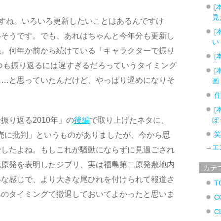
[
見
すね。いろいろ更新したいことはあるんですけ
[
いそうです。でも、あれはちゃんと今年分も更新し
い
ね。何年か前から続けている「キャラクターで振り
[
つも振り返るには遅すぎるだろっていうタイミング
[
に…と思っていたんだけど、やっぱり遅めになりそ
画
[
振り返る2010年」の
後編
で取り上げたネタに、
ぼ
売に批判」というものがありましたが、今から思
→
エ
でしたよね。もしこれが騒動にならずに見過ごされ
脱原発を表明したジブリ、実は福島第二原発敷地内
カテ
いな感じで、より大きな尾ひれを付けられて報道さ
T
あのタイミングで撤退しておいてよかったと思いま
C
C