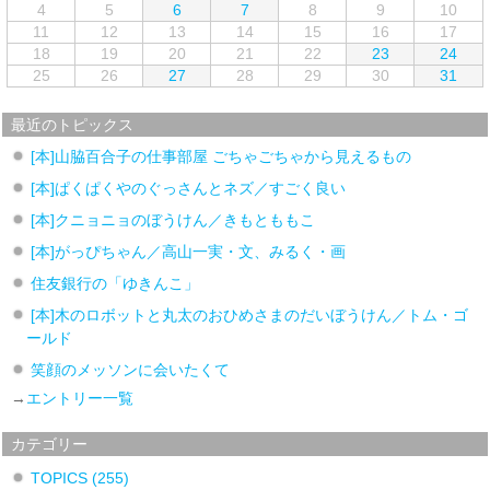
4
5
6
7
8
9
10
11
12
13
14
15
16
17
18
19
20
21
22
23
24
25
26
27
28
29
30
31
最近のトピックス
[本]山脇百合子の仕事部屋 ごちゃごちゃから見えるもの
[本]ぱくぱくやのぐっさんとネズ／すごく良い
[本]クニョニョのぼうけん／きもとももこ
[本]がっぴちゃん／高山一実・文、みるく・画
住友銀行の「ゆきんこ」
[本]木のロボットと丸太のおひめさまのだいぼうけん／トム・ゴ
ールド
笑顔のメッソンに会いたくて
→
エントリー一覧
カテゴリー
TOPICS
(255)