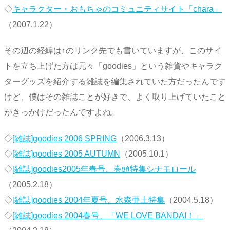
◇
キャラクター・おもちゃのコミュニティサイト「chara」
（2007.1.22）
その辺の経緯は↑のリンク先でも書いていますが、このサイ
トを立ち上げた方は元々「goodies」という雑貨やキャラク
ターグッズを紹介する雑誌を編集されていた方だったんです
けど、僕はその雑誌ことが好きで、よく取り上げていたこと
がきっかけだったんですよね。
◇
[雑誌]goodies 2006 SPRING
（2006.3.13）
◇
[雑誌]goodies 2005 AUTUMN
（2005.10.1）
◇
[雑誌]goodies2005年春号、巻頭特集シナモロール
（2005.2.18）
◇
[雑誌]goodies 2004年夏号、水森亜土特集
（2004.5.18）
◇
[雑誌]goodies 2004春号、「WE LOVE BANDAI！」