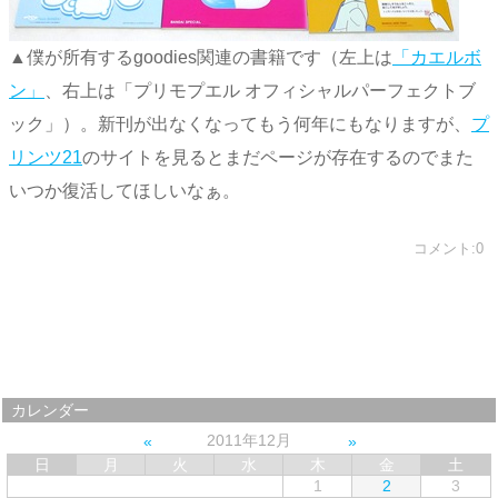
▲僕が所有するgoodies関連の書籍です（左上は
「カエルボ
ン」
、右上は「プリモプエル オフィシャルパーフェクトブ
ック」）。新刊が出なくなってもう何年にもなりますが、
プ
リンツ21
のサイトを見るとまだページが存在するのでまた
いつか復活してほしいなぁ。
コメント:0
カレンダー
2011年12月
日
月
火
水
木
金
土
1
2
3