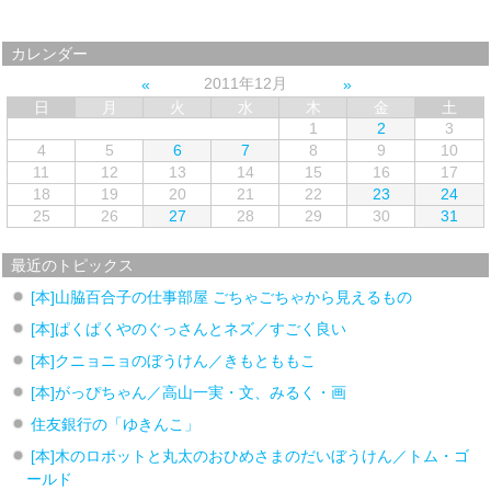
カレンダー
2011年12月
日
月
火
水
木
金
土
1
2
3
4
5
6
7
8
9
10
11
12
13
14
15
16
17
18
19
20
21
22
23
24
25
26
27
28
29
30
31
最近のトピックス
[本]山脇百合子の仕事部屋 ごちゃごちゃから見えるもの
[本]ぱくぱくやのぐっさんとネズ／すごく良い
[本]クニョニョのぼうけん／きもとももこ
[本]がっぴちゃん／高山一実・文、みるく・画
住友銀行の「ゆきんこ」
[本]木のロボットと丸太のおひめさまのだいぼうけん／トム・ゴ
ールド