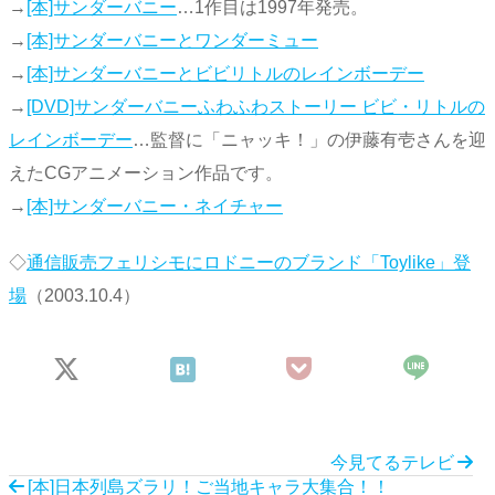
→
[本]サンダーバニー
…1作目は1997年発売。
→
[本]サンダーバニーとワンダーミュー
→
[本]サンダーバニーとビビリトルのレインボーデー
→
[DVD]サンダーバニーふわふわストーリー ビビ・リトルの
レインボーデー
…監督に「ニャッキ！」の伊藤有壱さんを迎
えたCGアニメーション作品です。
→
[本]サンダーバニー・ネイチャー
◇
通信販売フェリシモにロドニーのブランド「Toylike」登
場
（2003.10.4）
今見てるテレビ
[本]日本列島ズラリ！ご当地キャラ大集合！！