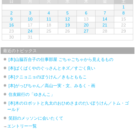
日
月
火
水
木
金
土
1
2
3
4
5
6
7
8
9
10
11
12
13
14
15
16
17
18
19
20
21
22
23
24
25
26
27
28
29
30
31
最近のトピックス
[本]山脇百合子の仕事部屋 ごちゃごちゃから見えるもの
[本]ぱくぱくやのぐっさんとネズ／すごく良い
[本]クニョニョのぼうけん／きもとももこ
[本]がっぴちゃん／高山一実・文、みるく・画
住友銀行の「ゆきんこ」
[本]木のロボットと丸太のおひめさまのだいぼうけん／トム・ゴ
ールド
笑顔のメッソンに会いたくて
→
エントリー一覧