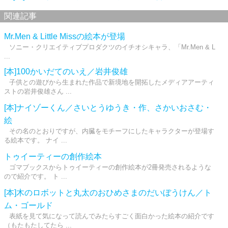
関連記事
Mr.Men & Little Missの絵本が登場
ソニー・クリエイティブプロダクツのイチオシキャラ、「Mr.Men & L
...
[本]100かいだてのいえ／岩井俊雄
子供との遊びから生まれた作品で新境地を開拓したメディアアーティ
ストの岩井俊雄さん ...
[本]ナイゾーくん／さいとうゆうき・作、さかいおさむ・
絵
その名のとおりですが、内臓をモチーフにしたキャラクターが登場す
る絵本です。 ナイ ...
トゥイーティーの創作絵本
ゴマブックスからトゥイーティーの創作絵本が2冊発売されるような
ので紹介です。 ト ...
[本]木のロボットと丸太のおひめさまのだいぼうけん／ト
ム・ゴールド
表紙を見て気になって読んでみたらすごく面白かった絵本の紹介です
（もたもたしてたら ...