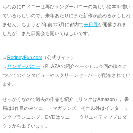
ちなみにロドニーは再びサンダーバニーの新しい絵本を描い
ているらしいので、来年あたりにまた新作が読めるかもしれ
ません。ちょうど2年前の5月に都内で
来日展
が開催されま
したが、また展覧会も開いてほしいです。
→
RodneyFun.com
（公式サイト）
→
サンダーバニー
（PLAZAの紹介ページ）…今回の絵本に
ついてのインタビューやスクリーンセーバーが配布されてい
ます。
せっかくなので過去の作品も紹介（リンクはAmazon）。書
籍は1作目のみソニー・マガジンズ、それ以外はインターリ
ンクプランニング。DVDはソニー・クリエイティブプロダ
クツから出ています。