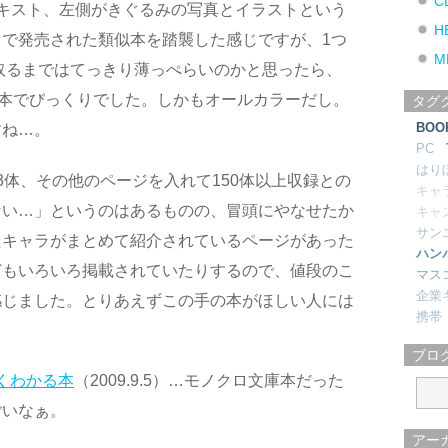
C
キスト、左側がきぐるみの写真とイラストという
H
で発売された類似本を踏襲した感じですが、1つ
M
取るまではてっきり薄っぺらいのかと思ったら、
い本でびっくりでした。しかもオールカラーだし。
タグ
BOO
すね…。
PC
はり
3体、その他のページを入れて150体以上収録との
キャ
ない…」というのはあるものの、冒頭にやなせたか
キャ
サン
たキャラがまとめて紹介されているページがあった
ハン
どもいろいろ掲載されていたりするので、値段のこ
マス
企業
感じました。とりあえずこの手の本がほしい人には
携帯
ブロ
くわかる本
（2009.9.5）…モノクロ文庫本だった
ごいなぁ。
アー