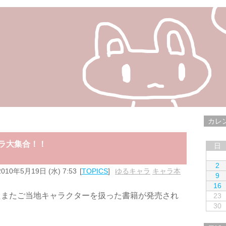
カレ
ャラ大集合！！
日
2
2010年5月19日 (水) 7:53
TOPICS
ゆるキャラ
,
キャラ本
9
16
たまたご当地キャラクターを扱った書籍が発売され
23
30