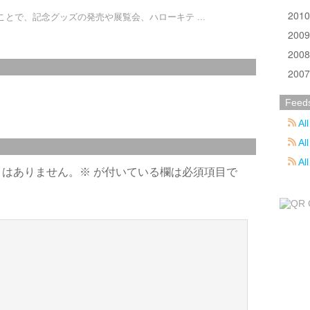
201
とで、記念グッズの発売や展覧会、ハローキテ ...
200
200
200
Feed
All
All
Al
とはありません。
※
が付いている欄は必須項目で