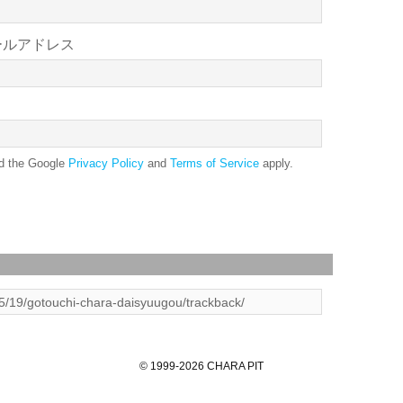
ールアドレス
nd the Google
Privacy Policy
and
Terms of Service
apply.
©
1999
-2026
CHARA PIT