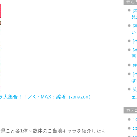
最近
[
見
[
い
[
[
画
[
ぼ
大集合！！／K・MAX：編著（amazon）
→
エ
カテ
T
C
県ごと各1体～数体のご当地キャラを紹介したも