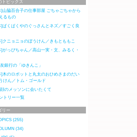
のトピックス
本]山脇百合子の仕事部屋 ごちゃごちゃから
えるもの
本]ぱくぱくやのぐっさんとネズ／すごく良
本]クニョニョのぼうけん／きもとももこ
本]がっぴちゃん／高山一実・文、みるく・
住友銀行の「ゆきんこ」
本]木のロボットと丸太のおひめさまのだい
うけん／トム・ゴールド
笑顔のメッソンに会いたくて
ントリー一覧
ゴリー
OPICS
(255)
OLUMN
(34)