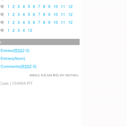
0
1
2
3
4
5
6
7
8
9
10
11
12
9
1
2
3
4
5
6
7
8
9
10
11
12
8
1
2
3
4
5
6
7
8
9
10
11
12
7
1
2
3
4
12
s
 Entries(
RSS
2.0)
 Entries(Atom)
l Comments(
RSS
2.0)
468312
今日:
534
昨日:
337
(02/7/30-)