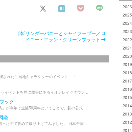
202
202
202
202
[本]サンダーバニーとシャイプープー／ロ
202
ドニー・アラン・グリーンブラット
202
202
201
201
開催されたご当地キャラクターのイベント、「 ...
201
201
うイベントを見に越谷にあるイオンレイクタウン ...
201
・ブック
201
が今年で生誕50周年ということで、初の公式 ...
201
図鑑
201
ったので改めて取り上げてみました。 日本全国 ...
201