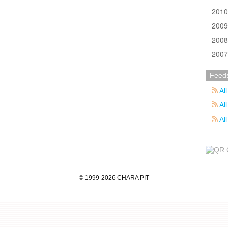
201
200
200
200
Feed
All
All
Al
©
1999
-2026
CHARA PIT