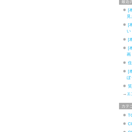
最近
[
見
[
い
[
[
画
[
ぼ
→
エ
カテ
T
C