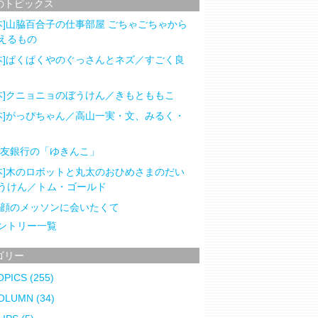
のトピックス
本]山脇百合子の仕事部屋 ごちゃごちゃから
えるもの
本]ぱくぱくやのぐっさんとネズ／すごく良
本]クニョニョのぼうけん／きもとももこ
本]がっぴちゃん／高山一実・文、みるく・
住友銀行の「ゆきんこ」
本]木のロボットと丸太のおひめさまのだい
うけん／トム・ゴールド
笑顔のメッソンに会いたくて
ントリー一覧
ゴリー
OPICS
(255)
OLUMN
(34)