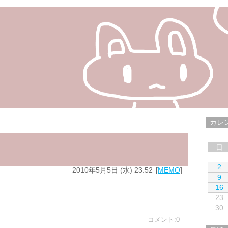
カレ
日
2
2010年5月5日 (水) 23:52
MEMO
9
16
23
30
コメント:0