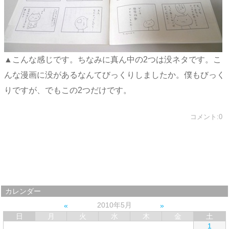
▲こんな感じです。ちなみに真ん中の2つは没ネタです。こ
んな漫画に没があるなんてびっくりしましたか。僕もびっく
りですが、でもこの2つだけです。
コメント:0
カレンダー
2010年5月
日
月
火
水
木
金
土
1