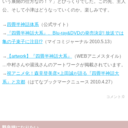
いう展開の仕方なの！？」とびっくりでした。この先、主人
公、そして小津はどうなっていくのか。楽しみです。
→
四畳半神話体系
（公式サイト）
→
『四畳半神話大系』、Blu-ray&DVDの発売決定! 放送では
亀の子束子に注目!?
（マイコミジャーナル 2010.5.13）
→
【artwork】『四畳半神話大系』
（WEBアニメスタイル）
…中村さんや湯浅さんのアートワークが掲載されています。
→
祝アニメ化！森見登美彦×上田誠が語る『四畳半神話大
系』と京都
（はてなブックマークニュース 2010.4.27）
コメント:0
野良猫になりたい