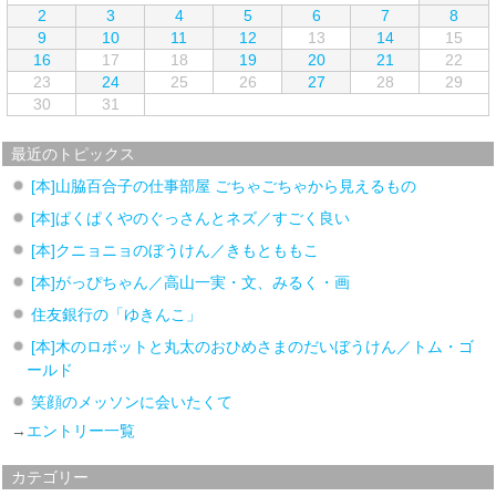
2
3
4
5
6
7
8
9
10
11
12
13
14
15
16
17
18
19
20
21
22
23
24
25
26
27
28
29
30
31
最近のトピックス
[本]山脇百合子の仕事部屋 ごちゃごちゃから見えるもの
[本]ぱくぱくやのぐっさんとネズ／すごく良い
[本]クニョニョのぼうけん／きもとももこ
[本]がっぴちゃん／高山一実・文、みるく・画
住友銀行の「ゆきんこ」
[本]木のロボットと丸太のおひめさまのだいぼうけん／トム・ゴ
ールド
笑顔のメッソンに会いたくて
→
エントリー一覧
カテゴリー