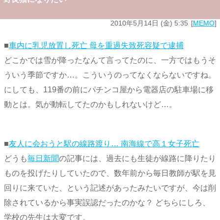
2010年5月14日 (金) 5:35
MEMO
■
車内に乳児放置し死亡 母を重過失致死容疑で逮捕
どこかでは雪が降ったなんて言ってたのに、一方ではもうそ
ういう季節ですか…。こういうのってなくならないですね。
にしても、119番の前にパチンコ屋から電器店の駐車場に移
動とは。気が動転してたのかもしれないけど…。
■
友人に会おうと駅の線路渡り… 南海線で高１女子死亡
どうも
毎日新聞
の記事には、過去にも生徒が線路に降りたり
ものを投げたりしていたので、数年前から毎日教師が駅を見
回りに来ていた、という記述があったみたいですが、今は削
除されているから事実誤認だったのかな？ どちらにしろ、
学校の先生は大変です。