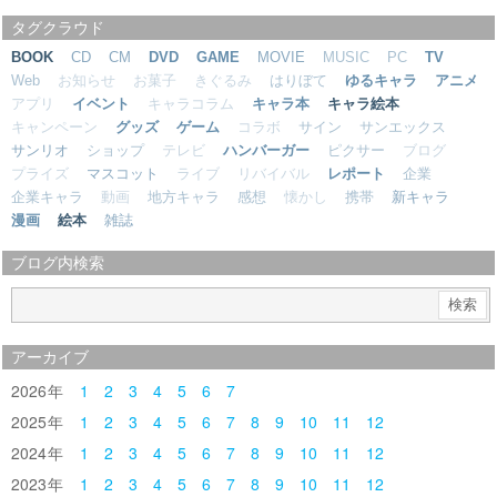
タグクラウド
BOOK
CD
CM
DVD
GAME
MOVIE
MUSIC
PC
TV
Web
お知らせ
お菓子
きぐるみ
はりぼて
ゆるキャラ
アニメ
アプリ
イベント
キャラコラム
キャラ本
キャラ絵本
キャンペーン
グッズ
ゲーム
コラボ
サイン
サンエックス
サンリオ
ショップ
テレビ
ハンバーガー
ピクサー
ブログ
プライズ
マスコット
ライブ
リバイバル
レポート
企業
企業キャラ
動画
地方キャラ
感想
懐かし
携帯
新キャラ
漫画
絵本
雑誌
ブログ内検索
アーカイブ
2026
1
2
3
4
5
6
7
2025
1
2
3
4
5
6
7
8
9
10
11
12
2024
1
2
3
4
5
6
7
8
9
10
11
12
2023
1
2
3
4
5
6
7
8
9
10
11
12