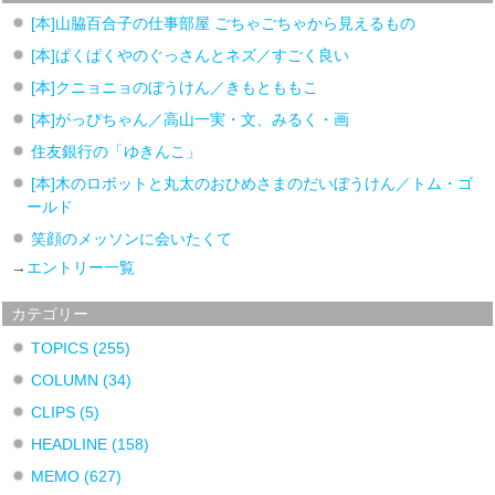
[本]山脇百合子の仕事部屋 ごちゃごちゃから見えるもの
[本]ぱくぱくやのぐっさんとネズ／すごく良い
[本]クニョニョのぼうけん／きもとももこ
[本]がっぴちゃん／高山一実・文、みるく・画
住友銀行の「ゆきんこ」
[本]木のロボットと丸太のおひめさまのだいぼうけん／トム・ゴ
ールド
笑顔のメッソンに会いたくて
→
エントリー一覧
カテゴリー
TOPICS
(255)
COLUMN
(34)
CLIPS
(5)
HEADLINE
(158)
MEMO
(627)