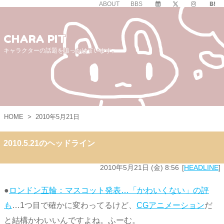
ABOUT
BBS
CHARA PIT
キャラクターの話題を追っかけています。
HOME
>
2010年5月21日
2010.5.21のヘッドライン
2010年5月21日 (金) 8:56
HEADLINE
●
ロンドン五輪：マスコット発表…「かわいくない」の評
も
…1つ目で確かに変わってるけど、
CGアニメーション
だ
と結構かわいいんですよね。ふーむ。