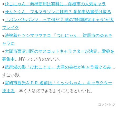
●
ひこにゃん：商標使用は有料に…彦根市の人気キャラ
●
せんとくん、フルマラソンに挑戦？ 参加申込書受け取る
●
「パンパカパンツ」って何だ？ 謎の“静岡限定キャラ”が大
ブレイク
●
法被着たツシマヤマネコ 「つしにゃん」 対馬市のゆるキ
ャラに
●
大阪市西淀川区のマスコットキャラクターが決定。愛称を
募集中
…NYっていうのがいい。
●
琵琶湖の形「びわこぐま」 大津の会社がキャラ着ぐるみ
…
すごい形。
●
宮崎市観光をＰＲ 名前は「ミッシちゃん」 キャラクター
決まる
…早く大活躍できるようになるといいね。
コメント:0