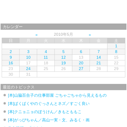
カレンダー
2010年5月
日
月
火
水
木
金
土
1
2
3
4
5
6
7
8
9
10
11
12
13
14
15
16
17
18
19
20
21
22
23
24
25
26
27
28
29
30
31
最近のトピックス
[本]山脇百合子の仕事部屋 ごちゃごちゃから見えるもの
[本]ぱくぱくやのぐっさんとネズ／すごく良い
[本]クニョニョのぼうけん／きもとももこ
[本]がっぴちゃん／高山一実・文、みるく・画