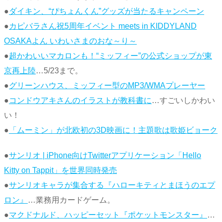
●
ダイキン、“ぴちょんくん”グッズが当たるキャンペーン
●
カピバラさん祝5周年イベント meets in KIDDYLAND
OSAKAよん いわいさまのおな～り～
●
超かわいいマカロンも！“ミッフィー”の公式ショップが東
京再上陸
…5/23まで。
●
グリーンハウス、ミッフィー型のMP3/WMAプレーヤー
●
コンドウアキさんのイラストが教科書に
…すごいしかわい
い！
●
「ムーミン」が北欧初の3D映画に！主題歌は歌姫ビョーク
●
サンリオ | iPhone向けTwitterアプリケーション「Hello
Kitty on Tappit」を世界同時発売
●
サンリオキャラが集合する『ハローキティとまほうのエプ
ロン』
…業務用カードゲーム。
●
マクドナルド、ハッピーセット『ポケットモンスター』
…