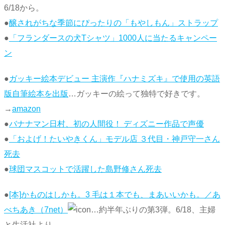
6/18から。
●
醸されがちな季節にぴったりの「もやしもん」ストラップ
●
「フランダースの犬Tシャツ」1000人に当たるキャンペー
ン
●
ガッキー絵本デビュー 主演作『ハナミズキ』で使用の英語
版自筆絵本を出版
…ガッキーの絵って独特で好きです。
→
amazon
●
バナナマン日村、初の人間役！ ディズニー作品で声優
●
「およげ！たいやきくん」モデル店 ３代目・神戸守一さん
死去
●
球団マスコットで活躍した島野修さん死去
●
[本]かものはしかも。3 毛は１本でも、まあいいかも。／あ
べちあき（7net）
…約半年ぶりの第3弾。6/18、主婦
と生活社より。