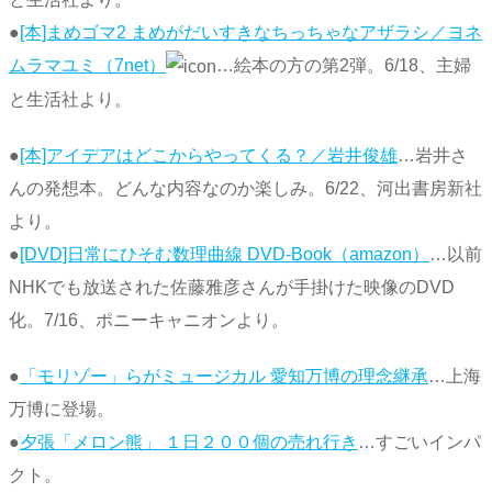
●
[本]まめゴマ2 まめがだいすきなちっちゃなアザラシ／ヨネ
ムラマユミ（7net）
…絵本の方の第2弾。6/18、主婦
と生活社より。
●
[本]アイデアはどこからやってくる？／岩井俊雄
…岩井さ
んの発想本。どんな内容なのか楽しみ。6/22、河出書房新社
より。
●
[DVD]日常にひそむ数理曲線 DVD-Book（amazon）
…以前
NHKでも放送された佐藤雅彦さんが手掛けた映像のDVD
化。7/16、ポニーキャニオンより。
●
「モリゾー」らがミュージカル 愛知万博の理念継承
…上海
万博に登場。
●
夕張「メロン熊」 １日２００個の売れ行き
…すごいインパ
クト。