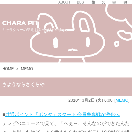
ABOUT
BBS
CHARA PIT
キャラクターの話題を追っかけています。
HOME
>
MEMO
さようならさくらや
2010年3月2日 (火) 6:00
MEMO
■
共通ポイント「ポンタ」スタート 会員争奪戦が激化へ
テレビのニュースで見て、「へぇ～、そんなのができたんだ