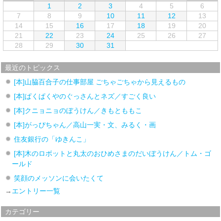
1
2
3
4
5
6
7
8
9
10
11
12
13
14
15
16
17
18
19
20
21
22
23
24
25
26
27
28
29
30
31
最近のトピックス
[本]山脇百合子の仕事部屋 ごちゃごちゃから見えるもの
[本]ぱくぱくやのぐっさんとネズ／すごく良い
[本]クニョニョのぼうけん／きもとももこ
[本]がっぴちゃん／高山一実・文、みるく・画
住友銀行の「ゆきんこ」
[本]木のロボットと丸太のおひめさまのだいぼうけん／トム・ゴ
ールド
笑顔のメッソンに会いたくて
→
エントリー一覧
カテゴリー