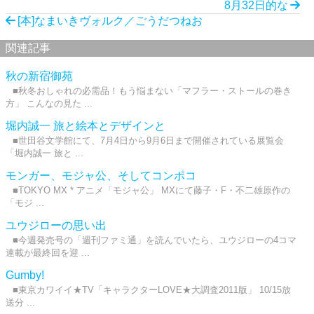
8月32日的な
[本]なまいきヴォルク／ごうだつねお
関連記事
秋の新宿御苑
■秋冬おしゃれの必需品！もう悩まない「マフラー・ストールの巻き
方」 こんなの見た ...
堀内誠一 旅と絵本とデザインと
■世田谷文学館にて、7月4日から9月6日まで開催されている展覧会
「堀内誠一 旅と ...
モンガー、モジャ公、そしてコンポコ
■TOKYO MX * アニメ「モジャ公」 MXにて藤子・F・不二雄原作の
「モジ ...
ユウジローの思い出
■今週発売号の「週刊ファミ通」を読んでいたら、ユウジローの4コマ
連載が最終回を迎 ...
Gumby!
■東京カワイイ★TV「キャラクターLOVE★大調査2011版」 10/15放
送分 ...