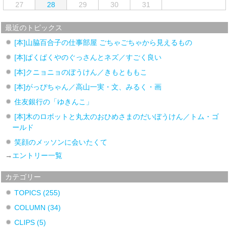
27
28
29
30
31
最近のトピックス
[本]山脇百合子の仕事部屋 ごちゃごちゃから見えるもの
[本]ぱくぱくやのぐっさんとネズ／すごく良い
[本]クニョニョのぼうけん／きもとももこ
[本]がっぴちゃん／高山一実・文、みるく・画
住友銀行の「ゆきんこ」
[本]木のロボットと丸太のおひめさまのだいぼうけん／トム・ゴ
ールド
笑顔のメッソンに会いたくて
→
エントリー一覧
カテゴリー
TOPICS
(255)
COLUMN
(34)
CLIPS
(5)