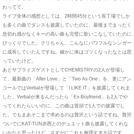
わってて。
ライブ全体の感想としては、2時間45分という長丁場でしか
も多くの曲でダンスも披露していたのに、最後までまったく
息切れ感がなくキーの高い曲も完璧に歌いこなしていたのに
びっくりでした。クリちゃん、こんなにパワフルなシンガー
に成長していたんですね。確かに体はゴツくなったなとは思
っていたけど。
あとサプライズゲストとしてCHEMISTRYの2人が登場し
て、最新曲の「After Love」と「Two As One」を、更にアン
コールではVerbalが登場して「I LIKE IT」を披露してくれま
した。Verbalが来るんだったら「Ex-Boyfriend」も2人でや
ってくれたらいいのに、この曲は冒頭で1人での披露でし
た。でもまあそこまで求めるのは贅沢という話ですね。贅沢
ついでにKAT-TUN赤西とのデュエット曲も披露してくれな
いかなと思ったけど、さすがにこれも無理すぎる話です。