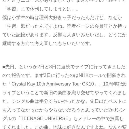
ると言うニュースがありましたが、まさか学研の「科学」と
「学習」まで休刊してしまうとは…。
僕は小学生の時は理科大好きっ子だったんだけど、なぜか
「学習」派だったんですよね。読者ページの会員証とか持っ
ていた記憶があります。反響も大きいみたいだし、どうにか
継続する方向で考え直してもらいたいです。
■先日、というか2日と3日に連続でライブに行ってきました
ので報告です。まず2日に行ったのはNHKホールで開催され
た「Crystal Kay 10th Anniversary Tour CK10」。10周年記念
ライブということで新旧の楽曲を織り交ぜてやってくれまし
た。シングル曲は半分くらいやったかな。先日出たベストに
も入ってなかったからやらないだろうと思っていた2ndシン
グルの「TEENAGE UNIVERSE」もメドレーの中で披露し
てくれました。この曲、地味に好きなんですよね。なんか変