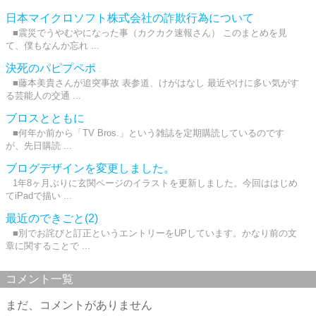
日本マイクロソフト株式会社の詐欺行為について
■震災でうやむやになった事（カクカク速報さん） このまとめを見
て、僕もなんか忘れ ...
決死のパピプペポ
■藤本美貴さんが追突事故 表参道、けがはなし 最近やけに多い気がす
る芸能人の交通 ...
ブロスとともに
■何年か前から「TV Bros.」という雑誌を定期購読しているのです
が、先日購読 ...
ブログデザインを変更しました。
1年8ヶ月ぶりに玄関ページのイラストを更新しました。今回ははじめ
てiPadで描い ...
最近のできごと(2)
■別でお詫びと訂正というエントリーをUPしています。かなり前の文
章に関することで ...
コメント一覧
まだ、コメントがありません