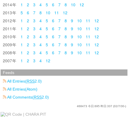
2014
1
2
3
4
5
6
7
8
10
12
2013
5
6
7
8
10
11
12
2012
1
2
3
4
5
6
7
8
9
10
11
12
2011
1
2
3
4
5
6
7
8
9
10
11
12
2010
1
2
3
4
5
6
7
8
9
10
11
12
2009
1
2
3
4
5
6
7
8
9
10
11
12
2008
1
2
3
4
5
6
7
8
9
10
11
12
2007
1
2
3
4
12
Feeds
All Entries(
RSS
2.0)
All Entries(Atom)
All Comments(
RSS
2.0)
468473
今日:
695
昨日:
337
(02/7/30-)