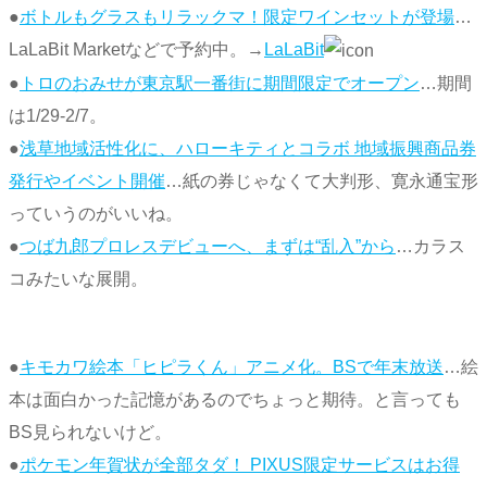
●
ボトルもグラスもリラックマ！限定ワインセットが登場
…
LaLaBit Marketなどで予約中。→
LaLaBit
●
トロのおみせが東京駅一番街に期間限定でオープン
…期間
は1/29-2/7。
●
浅草地域活性化に、ハローキティとコラボ 地域振興商品券
発行やイベント開催
…紙の券じゃなくて大判形、寛永通宝形
っていうのがいいね。
●
つば九郎プロレスデビューへ、まずは“乱入”から
…カラス
コみたいな展開。
●
キモカワ絵本「ヒピラくん」アニメ化。BSで年末放送
…絵
本は面白かった記憶があるのでちょっと期待。と言っても
BS見られないけど。
●
ポケモン年賀状が全部タダ！ PIXUS限定サービスはお得