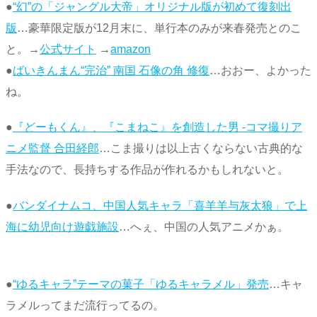
●
“幻”の「ジャングル大帝」オリジナル版が初めて復刻出
版
…豪華限定版が12月末に、単行本のみが来春発売とのこ
と。→
公式サイト
→
amazon
●
ばいきんまん“完治” 南国 石像の角 修復
…おおー、よかった
ね。
●
『どーもくん』、『こまねこ』を創造した男 -コマ撮りア
ニメ監督 合田経郎
…こま撮りは以上古くならない古典的な
手法なので、長持ちする作品が作れるかもしれないと。
●
バンダイナムコ、中国人気キャラ「喜羊羊与灰太狼」で上
海に幼児向け遊戯施設
…へぇ、中国の人気アニメかぁ。
●
“ゆるキャラ”テーマの菓子「ゆるキャラメル」発売
…キャ
ラメルってまだ流行ってるの。