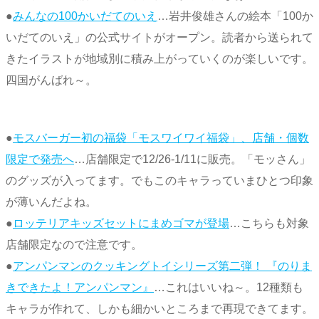
●
みんなの100かいだてのいえ
…岩井俊雄さんの絵本「100か
いだてのいえ」の公式サイトがオープン。読者から送られて
きたイラストが地域別に積み上がっていくのが楽しいです。
四国がんばれ～。
●
モスバーガー初の福袋「モスワイワイ福袋」、店舗・個数
限定で発売へ
…店舗限定で12/26-1/11に販売。「モッさん」
のグッズが入ってます。でもこのキャラっていまひとつ印象
が薄いんだよね。
●
ロッテリアキッズセットにまめゴマが登場
…こちらも対象
店舗限定なので注意です。
●
アンパンマンのクッキングトイシリーズ第二弾！ 『のりま
きできたよ！アンパンマン』
…これはいいね～。12種類も
キャラが作れて、しかも細かいところまで再現できてます。