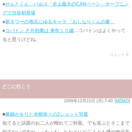
●
せんとくん、パルコ「史上最大のCANペーン」オープニン
グで渋谷初登場
●
新タワーの地元にゆるキャラ 「おしなりくんの家」
●
コバトン ＰＲ効果は 来年１０歳
…コバトンはよくやって
ると思うけどね。
コメント:0
どこに行こう
2009年12月21日 (月) 7:40
MEMO
■
眞鍋かをりと水樹奈々の2ショット写真
似てると話題のお二人が晴れてご対面。でも並ぶとそこまで
似てないですね。ふむふむ。ちなみにお二人とも僕の地元方