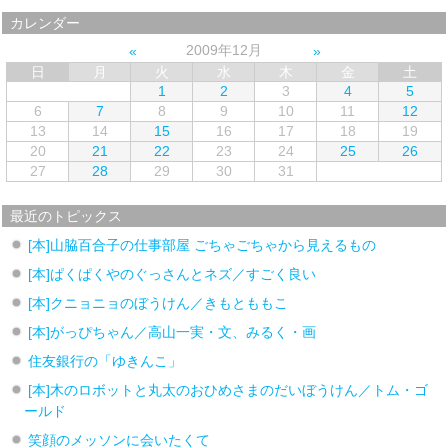
カレンダー
2009年12月
日
月
火
水
木
金
土
1
2
3
4
5
6
7
8
9
10
11
12
13
14
15
16
17
18
19
20
21
22
23
24
25
26
27
28
29
30
31
最近のトピックス
[本]山脇百合子の仕事部屋 ごちゃごちゃから見えるもの
[本]ぱくぱくやのぐっさんとネズ／すごく良い
[本]クニョニョのぼうけん／きもとももこ
[本]がっぴちゃん／高山一実・文、みるく・画
住友銀行の「ゆきんこ」
[本]木のロボットと丸太のおひめさまのだいぼうけん／トム・ゴ
ールド
笑顔のメッソンに会いたくて