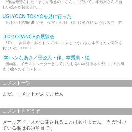
2作品発売された「まじかるきのこさん」に続いて、本秀康さんの新
しい絵本が発売され ...
UGLYCON TOKYOを見に行った
10/10～10/26の期間中、代官山のSTITCH TOKYOというお店で、デ
...
100％ORANGEの展覧会
3月に、吉祥寺にあるトムズボックスという小さな本屋さんで開催さ
れていた100％O ...
[本]ヘンなあさ／笹公人・作、本秀康・絵
漫画家、イラストレーターとしておなじみの本秀康さんが、この度初
めて絵本のイラスト ...
コメント一覧
まだ、コメントがありません
コメントをどうぞ
メールアドレスが公開されることはありません。
※
が付い
ている欄は必須項目です