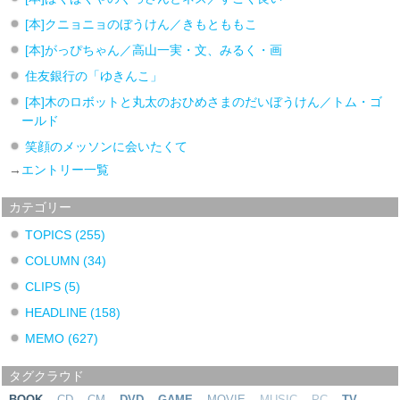
[本]クニョニョのぼうけん／きもとももこ
[本]がっぴちゃん／高山一実・文、みるく・画
住友銀行の「ゆきんこ」
[本]木のロボットと丸太のおひめさまのだいぼうけん／トム・ゴ
ールド
笑顔のメッソンに会いたくて
→
エントリー一覧
カテゴリー
TOPICS
(255)
COLUMN
(34)
CLIPS
(5)
HEADLINE
(158)
MEMO
(627)
タグクラウド
BOOK
CD
CM
DVD
GAME
MOVIE
MUSIC
PC
TV