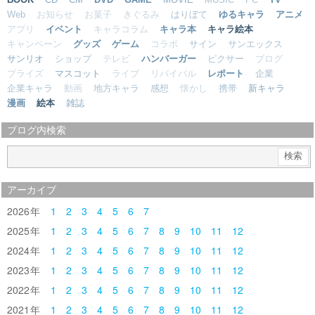
Web
お知らせ
お菓子
きぐるみ
はりぼて
ゆるキャラ
アニメ
アプリ
イベント
キャラコラム
キャラ本
キャラ絵本
キャンペーン
グッズ
ゲーム
コラボ
サイン
サンエックス
サンリオ
ショップ
テレビ
ハンバーガー
ピクサー
ブログ
プライズ
マスコット
ライブ
リバイバル
レポート
企業
企業キャラ
動画
地方キャラ
感想
懐かし
携帯
新キャラ
漫画
絵本
雑誌
ブログ内検索
アーカイブ
2026
1
2
3
4
5
6
7
2025
1
2
3
4
5
6
7
8
9
10
11
12
2024
1
2
3
4
5
6
7
8
9
10
11
12
2023
1
2
3
4
5
6
7
8
9
10
11
12
2022
1
2
3
4
5
6
7
8
9
10
11
12
2021
1
2
3
4
5
6
7
8
9
10
11
12