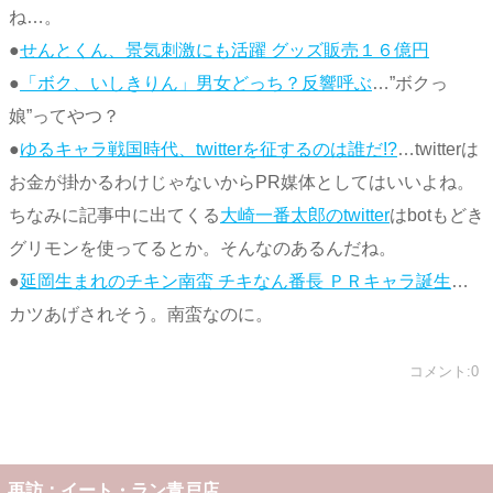
ね…。
●
せんとくん、景気刺激にも活躍 グッズ販売１６億円
●
「ボク、いしきりん」男女どっち？反響呼ぶ
…”ボクっ
娘”ってやつ？
●
ゆるキャラ戦国時代、twitterを征するのは誰だ!?
…twitterは
お金が掛かるわけじゃないからPR媒体としてはいいよね。
ちなみに記事中に出てくる
大崎一番太郎のtwitter
はbotもどき
グリモンを使ってるとか。そんなのあるんだね。
●
延岡生まれのチキン南蛮 チキなん番長 ＰＲキャラ誕生
…
カツあげされそう。南蛮なのに。
コメント:0
再訪：イート・ラン青戸店