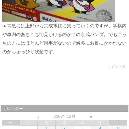
▲青砥には上野から京成電鉄に乗っていくのですが、駅構内
や車内のあちこちで見かけるのがこの京成パンダ。でもこっ
ちの方にはほとんど用事がないので滅多にお目にかかれない
のがちょっぴり残念です。
コメント:0
カレンダー
2009年12月
日
月
火
水
木
金
土
1
2
3
4
5