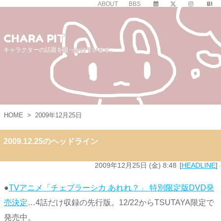
ABOUT
BBS
CHARA PIT
キャラクターの話題を追っかけています。
HOME
>
2009年12月25日
2009.12.25のヘッドライン
2009年12月25日 (金) 8:48
HEADLINE
●
TVアニメ「チェブラーシカ あれれ？」 特別限定版DVD発
売決定
…4話だけ収録の先行版。12/22からTSUTAYA限定で
発売中。