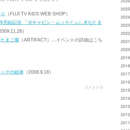
202
202
たり
（FUJI TV KIDS WEB SHOP）
202
作完結記念 「ガチャピン・ムックとふしぎなたま
202
09.11.28）
202
なたまご展
（ARTIFACT）…イベントの詳細はこち
202
202
201
201
ムックの絵本
（2008.9.18）
201
201
コメント:0
201
201
201
201
201