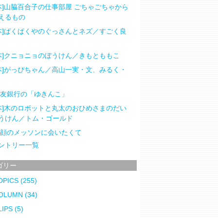
本]山脇百合子の仕事部屋 ごちゃごちゃから
えるもの
本]ぱくぱくやのぐっさんとネズ／すごく良
本]クニョニョのぼうけん／きもとももこ
本]がっぴちゃん／高山一実・文、みるく・
住友銀行の「ゆきんこ」
本]木のロボットと丸太のおひめさまのだい
うけん／トム・ゴールド
笑顔のメッソンに会いたくて
ントリー一覧
ゴリー
OPICS
(255)
OLUMN
(34)
LIPS
(5)