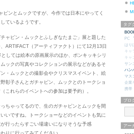
H
M
ャピンとムックですが、今作では日本にやってく
にしているようです。
タグ
BOO
ガチャピン・ムックとふしぎなたまご」展と題した
PC
はり
ARTIFACT（アーティファクト）にて12月13日
キャ
容としては絵本の原画展示のほか、ポンキッキシリ
キャ
サン
とムックの写真やコレクションの展示などがあるそ
ハン
ピン・ムックとの撮影会やクリスマスイベント、絵
マス
大野彰子さんとガチャピン、ムックとのトークショ
企業
携帯
す（これらのイベントへの参加は要予約）。
ブロ
なっちゃってるので、生のガチャピンとムックを間
はいいですね。トークショーなどのイベントも気に
僕が行ったらすごい場違いになりそうな予感
アー
かわりに行ってみてください。