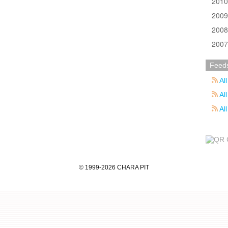
201
200
200
200
Feed
All
All
Al
©
1999
-2026
CHARA PIT