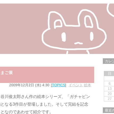
カレ
たまご展
日
6
2009年12月2日 (水) 4:30
TOPICS
イベント
,
絵本
13
20
た谷川俊太郎さん作の絵本シリーズ、「ガチャピン
27
となる3作目が登場しました。そして完結を記念
最近
ことなのであわせて紹介です。