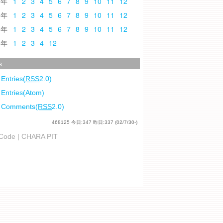
0
1
2
3
4
5
6
7
8
9
10
11
12
9
1
2
3
4
5
6
7
8
9
10
11
12
8
1
2
3
4
5
6
7
8
9
10
11
12
7
1
2
3
4
12
s
 Entries(
RSS
2.0)
 Entries(Atom)
l Comments(
RSS
2.0)
468125
今日:
347
昨日:
337
(02/7/30-)