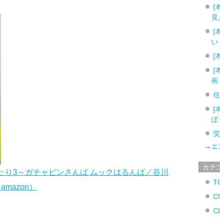
[
見
[
い
[
[
画
[
ぼ
→
エ
カテ
がたり3～ガチャピンさんば ムックはるんば／谷川
T
mazon）
C
C