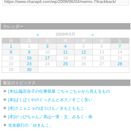
カレンダー
2008年6月
日
月
火
水
木
金
土
1
2
3
4
5
6
7
8
9
10
11
12
13
14
15
16
17
18
19
20
21
22
23
24
25
26
27
28
29
30
最近のトピックス
[本]山脇百合子の仕事部屋 ごちゃごちゃから見えるもの
[本]ぱくぱくやのぐっさんとネズ／すごく良い
[本]クニョニョのぼうけん／きもとももこ
[本]がっぴちゃん／高山一実・文、みるく・画
住友銀行の「ゆきんこ」