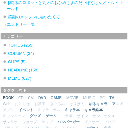
[本]木のロボットと丸太のおひめさまのだいぼうけん／トム・ゴ
ールド
笑顔のメッソンに会いたくて
→
エントリー一覧
カテゴリー
TOPICS
(255)
COLUMN
(34)
CLIPS
(5)
HEADLINE
(158)
MEMO
(627)
タグクラウド
BOOK
CD
CM
DVD
GAME
MOVIE
MUSIC
PC
TV
Web
お知らせ
お菓子
きぐるみ
はりぼて
ゆるキャラ
アニメ
アプリ
イベント
キャラコラム
キャラ本
キャラ絵本
キャンペーン
グッズ
ゲーム
コラボ
サイン
サンエックス
サンリオ
ショップ
テレビ
ハンバーガー
ピクサー
ブログ
プライズ
マスコット
ライブ
リバイバル
レポート
企業