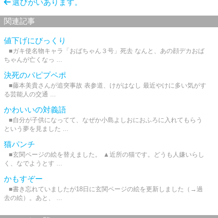
選びがいあります。
関連記事
値下げにびっくり
■ガキ使名物キャラ「おばちゃん３号」死去 なんと、あの顔デカおば
ちゃんが亡くなっ ...
決死のパピプペポ
■藤本美貴さんが追突事故 表参道、けがはなし 最近やけに多い気がす
る芸能人の交通 ...
かわいいの対義語
■自分が子供になってて、なぜか小島よしおにおふろに入れてもらう
という夢を見ました ...
猫パンチ
■玄関ページの絵を替えました。 ▲近所の猫です。どうも人嫌いらし
く、なでようとす ...
かもすぞー
■書き忘れていましたが18日に玄関ページの絵を更新しました（→過
去の絵）。あと、 ...