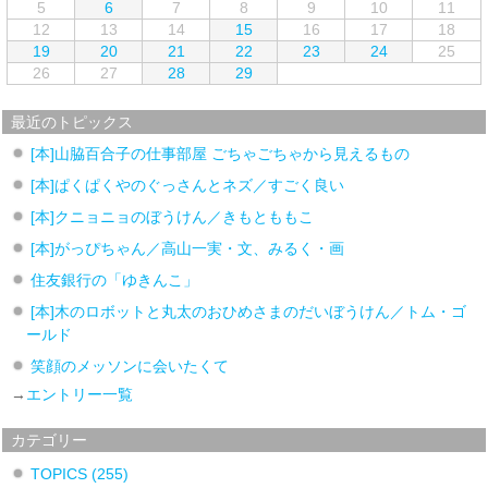
5
6
7
8
9
10
11
12
13
14
15
16
17
18
19
20
21
22
23
24
25
26
27
28
29
最近のトピックス
[本]山脇百合子の仕事部屋 ごちゃごちゃから見えるもの
[本]ぱくぱくやのぐっさんとネズ／すごく良い
[本]クニョニョのぼうけん／きもとももこ
[本]がっぴちゃん／高山一実・文、みるく・画
住友銀行の「ゆきんこ」
[本]木のロボットと丸太のおひめさまのだいぼうけん／トム・ゴ
ールド
笑顔のメッソンに会いたくて
→
エントリー一覧
カテゴリー
TOPICS
(255)