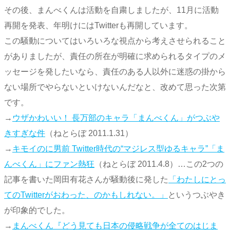
その後、まんべくんは活動を自粛しましたが、11月に活動
再開を発表、年明けにはTwitterも再開しています。
この騒動についてはいろいろな視点から考えさせられること
がありましたが、責任の所在が明確に求められるタイプのメ
ッセージを発したいなら、責任のある人以外に迷惑の掛から
ない場所でやらないといけないんだなと、改めて思った次第
です。
→
ウザかわいい！ 長万部のキャラ「まんべくん」がつぶや
きすぎな件
（ねとらぼ 2011.1.31）
→
キモイのに男前 Twitter時代の“マジレス型ゆるキャラ”「ま
んべくん」にファン熱狂
（ねとらぼ 2011.4.8）…この2つの
記事を書いた岡田有花さんが騒動後に発した
「わたしにとっ
てのTwitterがおわった、のかもしれない。」
というつぶやき
が印象的でした。
→
まんべくん『どう見ても日本の侵略戦争が全てのはじま