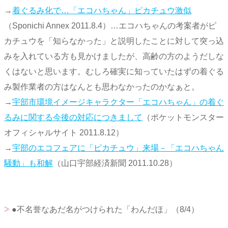
→
着ぐるみ化で…「エコハちゃん」ピカチュウ激似
（Sponichi Annex 2011.8.4）…エコハちゃんの考案者がピ
カチュウを「知らなかった」と説明したことに対して突っ込
みを入れている方も見かけましたが、高齢の方のようだしな
くはないと思います。むしろ確実に知っていたはずの着ぐる
み製作業者の方はなんとも思わなかったのかなぁと。
→
宇部市環境イメージキャラクター「エコハちゃん」の着ぐ
るみに関する今後の対応につきまして
（ポケットモンスター
オフィシャルサイト 2011.8.12）
→
宇部のエコフェアに「ピカチュウ」来場－「エコハちゃん
騒動」も和解
（山口宇部経済新聞 2011.10.28）
●不名誉なあだ名がつけられた「わんだほ」（8/4）