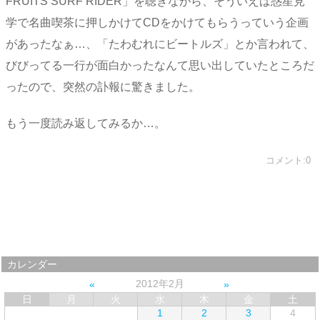
FRUITS SURF RIDER」を聴きながら、そういえば惑星見
学で名曲喫茶に押しかけてCDをかけてもらうっていう企画
があったなぁ…、「たわむれにビートルズ」とか言われて、
びびってる一行が面白かったなんて思い出していたところだ
ったので、突然の訃報に驚きました。
もう一度読み返してみるか…。
コメント:0
カレンダー
2012年2月
日
月
火
水
木
金
土
1
2
3
4