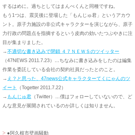
するはめに。過ちとしてはまんべくんと同種ですね。
もう1つは、震災後に登場した「もんじゅ君」というアカウ
ント。原子力施設の非公式キャラクターを演じながら、原子
力行政の問題点を指摘するという皮肉の効いたつぶやきに注
目が集まりました。
→
不適切な書き込みで閉鎖 ４７ＮＥＷＳのツイッター
（47NEWS 2011.7.23）…ちなみに書き込みをしたのは編集
作業を委託している会社の契約社員だったとのこと。
→
え？と思った、47news公式キャラクターてくにゃんのツ
イート
（Togetter 2011.7.22）
→
もんじゅ君
（Twitter）…僕はフォローしていないので、ど
んな意見が展開されているのか詳しくは知りません。
●阿久根市壁画騒動