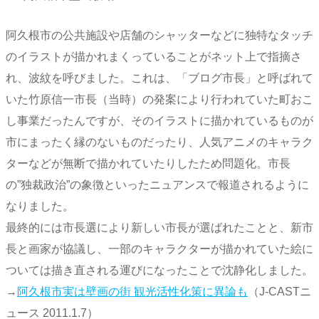
阿久根市の公共施設や店舗のシャッターなどに独特なタッチ
のイラストが描かれまくっていることがネット上で指摘さ
れ、波紋を呼びました。これは、「ブログ市長」と呼ばれて
いた竹原信一市長（当時）の発案により行われていた町おこ
し事業だったんですが、そのイラストに描かれているものが
市にまったく縁のないものだったり、人気アニメのキャラク
ターなどが無断で描かれていたりしたため問題化。市長
の”独裁政治”の象徴といったニュアンスで報道されるように
なりました。
最終的には市長選により新しい市長が選ばれたことと、新市
長と画家が協議し、一部のキャラクターが描かれていた絵に
ついては描き直される運びになったことで沈静化しました。
→
阿久根市実は壁画の街 観光活性化策に異論も
（J-CASTニ
ュース 2011.1.7）