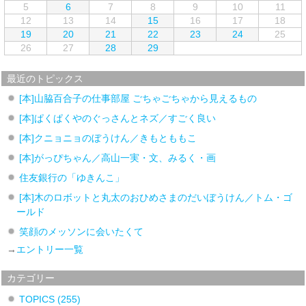
5
6
7
8
9
10
11
12
13
14
15
16
17
18
19
20
21
22
23
24
25
26
27
28
29
最近のトピックス
[本]山脇百合子の仕事部屋 ごちゃごちゃから見えるもの
[本]ぱくぱくやのぐっさんとネズ／すごく良い
[本]クニョニョのぼうけん／きもとももこ
[本]がっぴちゃん／高山一実・文、みるく・画
住友銀行の「ゆきんこ」
[本]木のロボットと丸太のおひめさまのだいぼうけん／トム・ゴ
ールド
笑顔のメッソンに会いたくて
→
エントリー一覧
カテゴリー
TOPICS
(255)