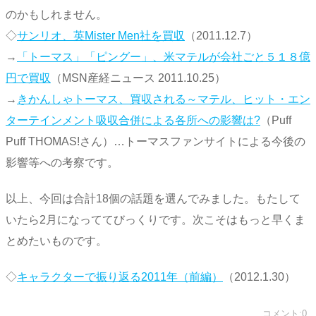
のかもしれません。
◇
サンリオ、英Mister Men社を買収
（2011.12.7）
→
「トーマス」「ピングー」、米マテルが会社ごと５１８億
円で買収
（MSN産経ニュース 2011.10.25）
→
きかんしゃトーマス、買収される～マテル、ヒット・エン
ターテインメント吸収合併による各所への影響は?
（Puff
Puff THOMAS!さん）…トーマスファンサイトによる今後の
影響等への考察です。
以上、今回は合計18個の話題を選んでみました。もたして
いたら2月になっててびっくりです。次こそはもっと早くま
とめたいものです。
◇
キャラクターで振り返る2011年（前編）
（2012.1.30）
コメント:0